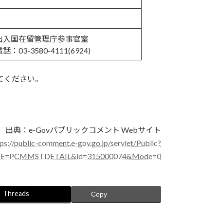
出入国在留管理庁参事官室
話：03-3580-4111(6924)
てください。
出典：e-Govパブリックコメント Webサイト
tps://public-comment.e-gov.go.jp/servlet/Public?
E=PCMMSTDETAIL&id=315000074&Mode=0
Threads
Copy