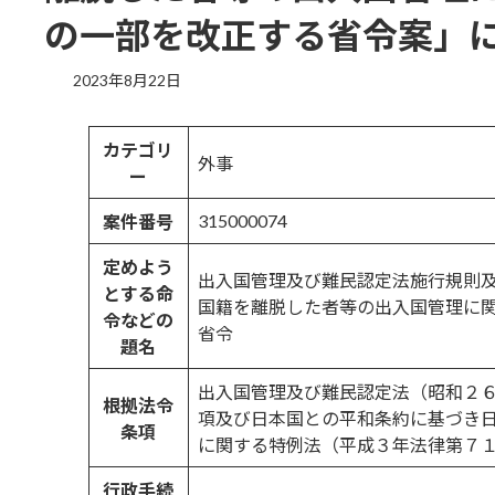
の一部を改正する省令案」
最
2023年8月22日
終
更
新
カテゴリ
外事
日
ー
時
:
315000074
案件番号
定めよう
出入国管理及び難民認定法施行規則
とする命
国籍を離脱した者等の出入国管理に
令などの
省令
題名
出入国管理及び難民認定法（昭和２
根拠法令
項及び日本国との平和条約に基づき
条項
に関する特例法（平成３年法律第７
行政手続