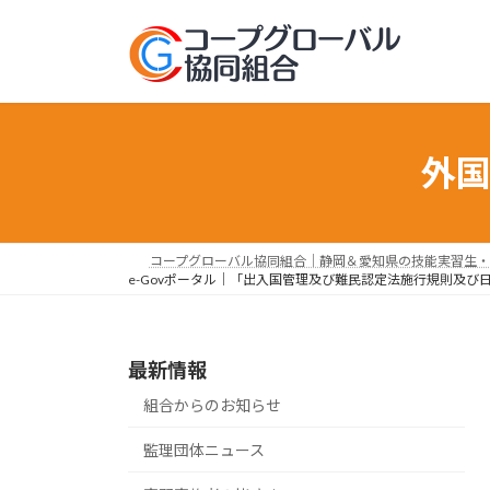
コ
ナ
ン
ビ
テ
ゲ
ン
ー
ツ
シ
へ
ョ
外
ス
ン
キ
に
ッ
移
プ
動
コープグローバル協同組合｜静岡＆愛知県の技能実習生・
e-Govポータル｜「出入国管理及び難民認定法施行規則及
最新情報
組合からのお知らせ
監理団体ニュース