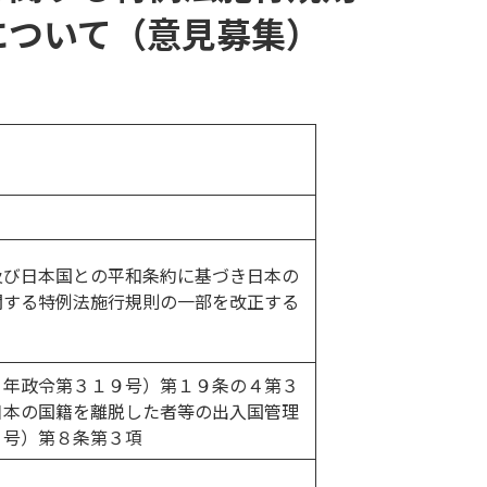
について（意見募集）
及び日本国との平和条約に基づき日本の
関する特例法施行規則の一部を改正する
６年政令第３１９号）第１９条の４第３
日本の国籍を離脱した者等の出入国管理
１号）第８条第３項