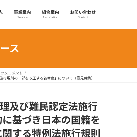
人
事業案内
組合案内
お問い合わせ
Service
Association
Contact
ース
ブリックコメント
法施行規則の一部を改正する省令案」について（意見募集）
管理及び難民認定法施行
約に基づき日本の国籍を
に関する特例法施行規則