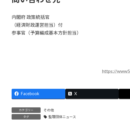
内閣府 政策統括官
（経済財政運営担当）付
参事官（予算編成基本方針担当）
https://www5.
Facebook
X
その他
カテゴリー
監理団体ニュース
タグ