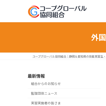
コ
ナ
ン
ビ
テ
ゲ
ン
ー
ツ
シ
へ
ョ
外
ス
ン
キ
に
ッ
移
プ
動
コープグローバル協同組合｜静岡＆愛知県の技能実習生・
最新情報
組合からのお知らせ
監理団体ニュース
実習実施者の皆さま