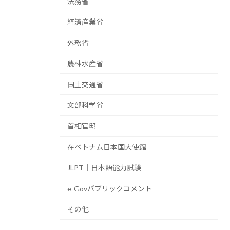
法務省
経済産業省
外務省
農林水産省
国土交通省
文部科学省
首相官邸
在ベトナム日本国大使館
JLPT｜日本語能力試験
e-Govパブリックコメント
その他