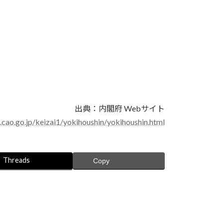
出典：内閣府 Webサイト
cao.go.jp/keizai1/yokihoushin/yokihoushin.html
Threads
Copy