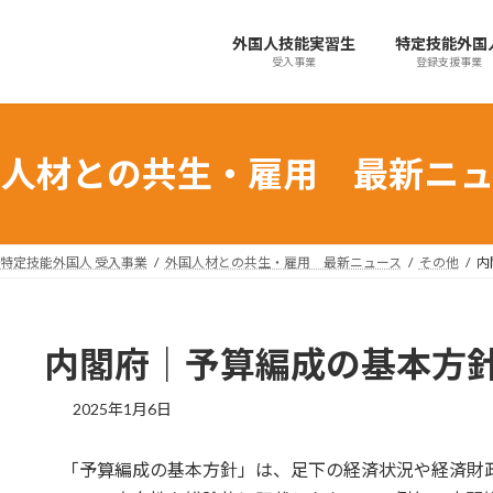
外国人技能実習生
特定技能外国
受入事業
登録支援事業
国人材との共生・雇用 最新ニュ
特定技能外国人 受入事業
外国人材との共生・雇用 最新ニュース
その他
内
内閣府｜予算編成の基本方
最
2025年1月6日
終
更
「予算編成の基本方針」は、足下の経済状況や経済財
新