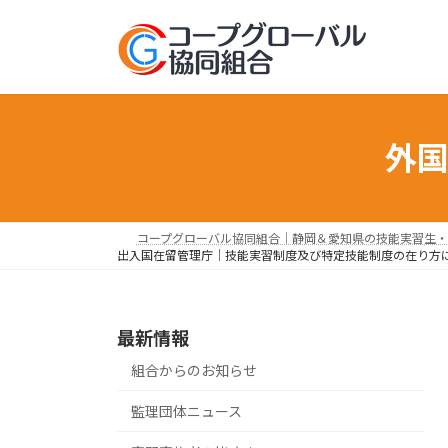
コ
ナ
ン
ビ
テ
ゲ
ン
ー
ツ
シ
へ
ョ
外
ス
ン
キ
に
ッ
移
プ
動
コープグローバル協同組合｜静岡＆愛知県の技能実習生・
出入国在留管理庁｜技能実習制度及び特定技能制度の在り方
最新情報
組合からのお知らせ
監理団体ニュース