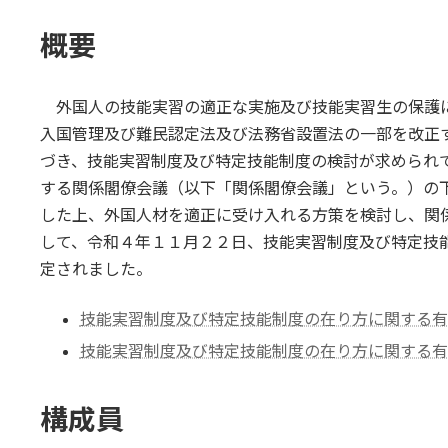
終
更
概要
新
日
時
:
外国人の技能実習の適正な実施及び技能実習生の保護に
入国管理及び難民認定法及び法務省設置法の一部を改正す
づき、技能実習制度及び特定技能制度の検討が求められ
する関係閣僚会議（以下「関係閣僚会議」という。）の
した上、外国人材を適正に受け入れる方策を検討し、関
して、令和４年１１月２２日、技能実習制度及び特定技
定されました。
技能実習制度及び特定技能制度の在り方に関する有識者
技能実習制度及び特定技能制度の在り方に関する有識者会
構成員