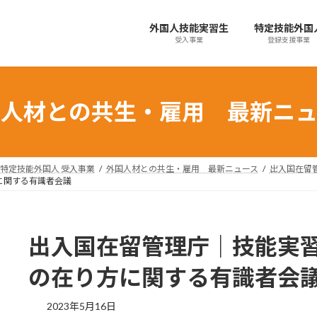
外国人技能実習生
特定技能外国
受入事業
登録支援事業
国人材との共生・雇用 最新ニュ
特定技能外国人 受入事業
外国人材との共生・雇用 最新ニュース
出入国在留
に関する有識者会議
出入国在留管理庁｜技能実
の在り方に関する有識者会
最
2023年5月16日