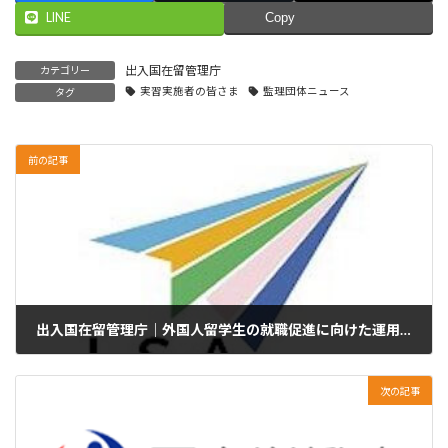
LINE
Copy
出入国在留管理庁
カテゴリー
実習実施者の皆さま
監理団体ニュース
タグ
前の記事
出入国在留管理庁｜外国人留学生の就職促進に向けた運用等の見直しについて
2024年2月29日
次の記事