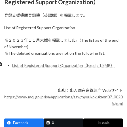
Registered Support Organization）
登録支援機関登録簿（英語版）を掲載します。
List of Registered Support Organization
※２０２３年１１月末版を掲載しました。(The list as of the end
of November)
※The deleted organizations are not on the following list.
List of Registered Support Organization（Excel : 1.8MB）
出典：出入国在留管理庁 Webサイト
https://www.moj.go.jp/isa/applications/ssw/nyuukokukanri07_0020
5.html
Threads
Facebook
X