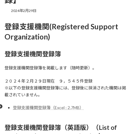
最
2024年2月29日
終
更
登録支援機関(Registered Support
新
日
Organization)
時
:
登録支援機関登録簿
登録支援機関登録簿を掲載します（随時更新）。
２０２４年２月２９日現在 ９，５４５件登録
※以下の登録支援機関登録簿には、登録後に抹消された機関は掲
載されていません。
登録支援機関登録簿（Excel : 2.7MB）
登録支援機関登録簿（英語版）（List of