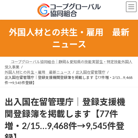
コ
ナ
ン
ビ
テ
ゲ
ン
ー
ツ
シ
外国人材との共生・雇用 最新
へ
ョ
ス
ン
ニュース
キ
に
ッ
移
プ
動
コープグローバル協同組合｜静岡＆愛知県の技能実習生・特定技能外国人
受入事業
外国人材との共生・雇用 最新ニュース
出入国在留管理庁
出入国在留管理庁｜登録支援機関登録簿を掲載します【77件増・2/15…9,468
件→9,545件登録】
出入国在留管理庁｜登録支援機
関登録簿を掲載します【77件
増・2/15…9,468件→9,545件登
録】