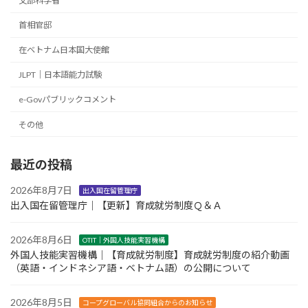
文部科学省
首相官邸
在ベトナム日本国大使館
JLPT｜日本語能力試験
e-Govパブリックコメント
その他
最近の投稿
2026年8月7日
出入国在留管理庁
出入国在留管理庁｜【更新】育成就労制度Ｑ＆Ａ
2026年8月6日
OTIT｜外国人技能実習機構
外国人技能実習機構｜【育成就労制度】育成就労制度の紹介動画
（英語・インドネシア語・ベトナム語）の公開について
2026年8月5日
コープグローバル協同組合からのお知らせ