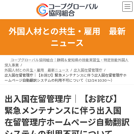
コ
ナ
ン
ビ
テ
ゲ
ン
ー
ツ
シ
外国人材との共生・雇用 最新
へ
ョ
ス
ン
ニュース
キ
に
ッ
移
プ
動
コープグローバル協同組合｜静岡＆愛知県の技能実習生・特定技能外国人
受入事業
外国人材との共生・雇用 最新ニュース
出入国在留管理庁
出入国在留管理庁｜【お詫び】緊急メンテナンスに伴う出入国在留管理庁ホ
ームページ自動翻訳システムの利用不可について（12/24 10:30 ～）
出入国在留管理庁｜【お詫び】
緊急メンテナンスに伴う出入国
在留管理庁ホームページ自動翻訳
システムの利用不可について