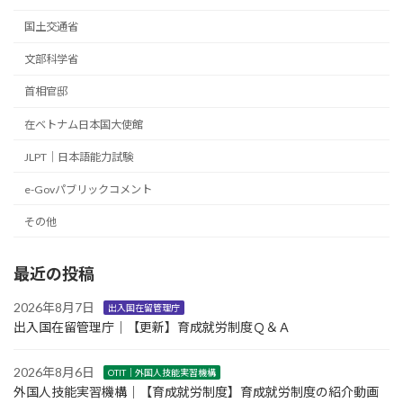
国土交通省
文部科学省
首相官邸
在ベトナム日本国大使館
JLPT｜日本語能力試験
e-Govパブリックコメント
その他
最近の投稿
2026年8月7日
出入国在留管理庁
出入国在留管理庁｜【更新】育成就労制度Ｑ＆Ａ
2026年8月6日
OTIT｜外国人技能実習機構
外国人技能実習機構｜【育成就労制度】育成就労制度の紹介動画