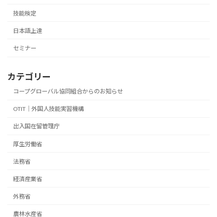
技能検定
日本語上達
セミナー
カテゴリー
コープグローバル協同組合からのお知らせ
OTIT｜外国人技能実習機構
出入国在留管理庁
厚生労働省
法務省
経済産業省
外務省
農林水産省