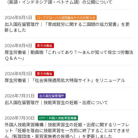
（英語・インドネシア語・ベトナム語）の公開について
2026年8月5日
コープグローバル協同組合からのお知らせ
出入国在留管理庁｜「育成就労に関する二国間の協力覚書」を更
新しました
2026年8月4日
厚生労働省
厚生労働省｜動画版「これってあり？～まんが知って役立つ労働法
Ｑ＆Ａ～」
2026年8月3日
厚生労働省
厚生労働省｜「社会保険適用拡大特設サイト」をリニューアル
2026年7月31日
出入国在留管理庁
出入国在留管理庁｜技能実習生の妊娠・出産について
2026年7月30日
OTIT｜外国人技能実習機構
外国人技能実習機構｜技能実習生の妊娠・出産に関するリーフレ
ット「妊娠を理由に技能実習を一方的に終了することはできませ
ん（監理団体・実習実施者の皆様へ）」を更新しました