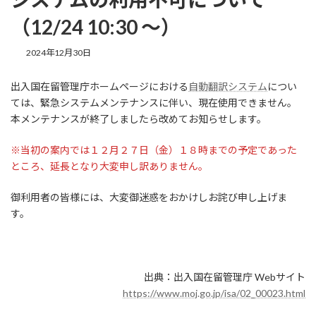
（12/24 10:30 ～）
最
2024年12月30日
終
更
出入国在留管理庁ホームページにおける
自動翻訳システム
につい
新
ては、緊急システムメンテナンスに伴い、現在使用できません。
日
時
本メンテナンスが終了しましたら改めてお知らせします。
:
※当初の案内では１２月２７日（金）１８時までの予定であった
ところ、延長となり大変申し訳ありません。
御利用者の皆様には、大変御迷惑をおかけしお詫び申し上げま
す。
出典：出入国在留管理庁 Webサイト
https://www.moj.go.jp/isa/02_00023.html