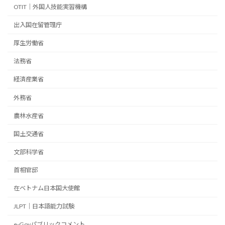
OTIT｜外国人技能実習機構
出入国在留管理庁
厚生労働省
法務省
経済産業省
外務省
農林水産省
国土交通省
文部科学省
首相官邸
在ベトナム日本国大使館
JLPT｜日本語能力試験
e-Govパブリックコメント