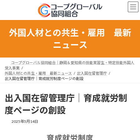
コ
ナ
ン
ビ
テ
ゲ
ン
ー
ツ
シ
外国人材との共生・雇用 最新
へ
ョ
ス
ン
ニュース
キ
に
ッ
移
プ
動
コープグローバル協同組合｜静岡＆愛知県の技能実習生・特定技能外国人
受入事業
外国人材との共生・雇用 最新ニュース
出入国在留管理庁
出入国在留管理庁｜育成就労制度ページの創設
出入国在留管理庁｜育成就労制
度ページの創設
最
2025年5月14日
終
更
育成就労制度
新