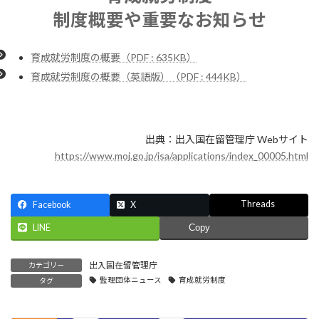
日
制度概要や重要なお知らせ
時
:
育成就労制度の概要（PDF : 635KB）
育成就労制度の概要（英語版）（PDF : 444KB）
出典：出入国在留管理庁 Webサイト
https://www.moj.go.jp/isa/applications/index_00005.html
Threads
Facebook
X
LINE
Copy
出入国在留管理庁
カテゴリー
監理団体ニュース
育成就労制度
タグ