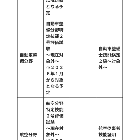
以降対象
となる予
定
自動車整
備分野特
定技能２
号評価試
験
自動車整備
自動車整
～現在対
士技能検定
備分野
象外～
２級
～対象
※２０２
外～
６
年１月
から対象
となる予
定
航空分野
特定技能
２号評価
試験
～現在対
航空従事者
航空分野
象外～
技能証明