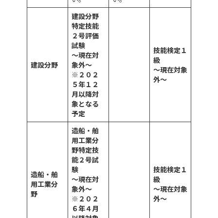
建設分野
特定技能
２号評価
試験
技能検定１
～現在対
級
建設分野
象外～
～現在対象
※２０２
外～
５
年１２
月以降対
象となる
予定
造船・舶
用工業分
野特定技
能２号試
験
技能検定１
造船・舶
～現在対
級
用工業分
象外～
～現在対象
野
※２０２
外～
６
年４月