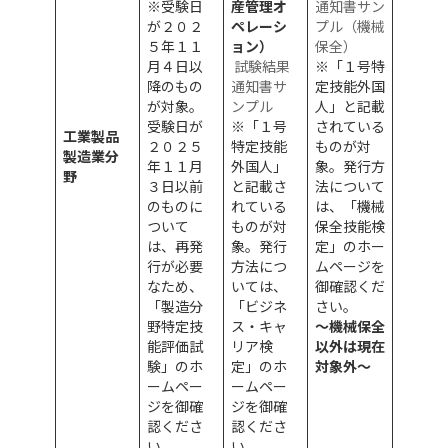
※受験日
産管理オ
通知書サン
が２０２
ペレーシ
プル（機械
５年１１
ョン）
保全）
月４日以
試験結果
※「１号特
降のもの
通知書サ
定技能外国
が対象。
ンプル
人」と記載
受験日が
※「１号
されている
工業製品
２０２５
特定技能
ものが対
製造業分
年１１月
外国人」
象。発行方
野
３日以前
と記載さ
法について
のものに
れている
は、「機械
ついて
ものが対
保全技能検
は、再発
象。発行
定」のホー
行が必要
方法につ
ムページを
なため、
いては、
御確認くだ
「製造分
「ビジネ
さい。
野特定技
ス・キャ
～機械保全
能評価試
リア検
以外は現在
験」のホ
定」のホ
対象外～
ームペー
ームペー
ジを御確
ジを御確
認くださ
認くださ
い。
い。