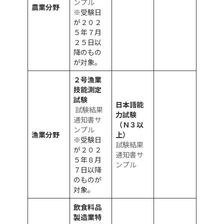
ンプル
農業分野
※受験日
が２０２
５年７月
２５日以
降のもの
が対象。
２号漁業
技能測定
試験
日本語能
試験結果
力試験
通知書サ
（Ｎ３以
ンプル
漁業分野
上）
※受験日
試験結果
が２０２
通知書サ
５年８月
ンプル
７日以降
のものが
対象。
飲食料品
製造業特