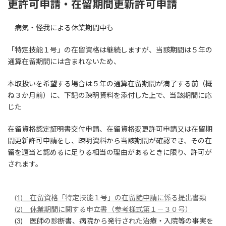
更許可申請・在留期間更新許可申請
病気・怪我による休業期間中も
「特定技能１号」の在留資格は継続しますが、当該期間は５年の
通算在留期間には含まれないため、
本取扱いを希望する場合は５年の通算在留期間が満了する前（概
ね３か月前）に、下記の疎明資料を添付した上で、当該期間に応
じた
在留資格認定証明書交付申請、在留資格変更許可申請又は在留期
間更新許可申請をし、疎明資料から当該期間が確認でき、その在
留を適当と認めるに足りる相当の理由があるときに限り、許可が
されます。
(1) 在留資格「特定技能１号」の在留諸申請に係る提出書類
(2) 休業期間に関する申立書（参考様式第１－３０号）
(3) 医師の診断書、病院から発行された治療・入院等の事実を