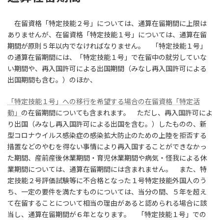
日
時
:
在留資格「特定技能２号」については、通算在留期間に上限は
ありませんが、在留資格「特定技能１号」については、通算在留
期間が原則５年以内でなければなりません。 「特定技能１号」
の通算在留期間には、「特定技能１号」で在留中の就労していな
い期間や、再入国許可による出国期間（みなし再入国許可による
出国期間も含む。）のほか、
「特定技能１号」への移行を希望する場合の在留資格「特定活
動」
の在留期間についても含まれます。 ただし、再入国許可によ
り出国（みなし再入国許可による出国を含む。）したものの、新
型コロナウイルス感染症の感染拡大防止のための上陸を拒否する
措置などのやむを得ない事情により再入国することができなかっ
た期間、産前産後休業期間・育児休業期間や病気・怪我による休
業期間については、通算在留期間には含まれません。 また、特
定技能２号評価試験等に不合格となった１号特定技能外国人のう
ち、一定の要件を満たすものについては、当分の間、５年を超え
て在留することについて相当の理由があると認められる場合に該
当し、通算在留期間が６年となります。 「特定技能１号」での