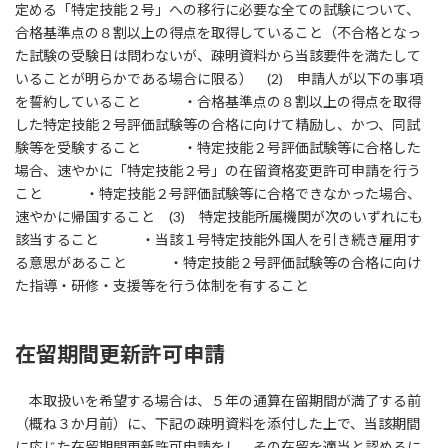
定める「特定技能２号」への移行に必要な全ての試験について、
合格基準点の８割以上の得点を取得していること（不合格となっ
た試験の受験日は問わないが、疎明資料から当該要件を満たして
いることが明らかである場合に限る） (2) 申請人が以下の事項
を誓約していること ・合格基準点の８割以上の得点を取得
した特定技能２号評価試験等の合格に向けて精励し、かつ、同試
験等を受験すること ・特定技能２号評価試験等に合格した
場合、速やかに「特定技能２号」の在留資格変更許可申請を行う
こと ・特定技能２号評価試験等に合格できなかった場合、
速やかに帰国すること (3) 特定技能所属機関が次のいずれにも
該当すること ・当該１号特定技能外国人を引き続き雇用す
る意思があること ・特定技能２号評価試験等の合格に向け
た指導・研修・支援等を行う体制を有すること
在留期間更新許可申請
本取扱いを希望する場合は、５年の通算在留期間が満了する前
（概ね３か月前）に、下記の疎明資料を添付した上で、当該期間
に応じた在留期間更新許可申請をし、その在留を適当と認めるに