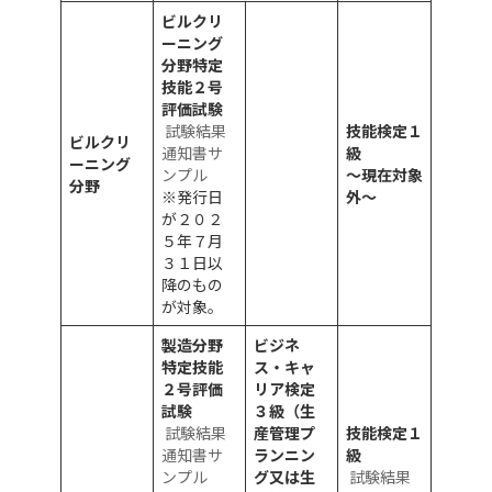
ビルクリ
ーニング
分野特定
技能２号
評価試験
試験結果
技能検定１
ビルクリ
通知書サ
級
ーニング
ンプル
～現在対象
分野
※発行日
外～
が２０２
５年７月
３１日以
降のもの
が対象。
製造分野
ビジネ
特定技能
ス・キャ
２号評価
リア検定
試験
３級（生
試験結果
産管理プ
技能検定１
通知書サ
ランニン
級
ンプル
グ又は生
試験結果