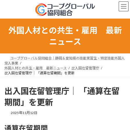
コ
ナ
ン
ビ
テ
ゲ
ン
ー
ツ
シ
外国人材との共生・雇用 最新
へ
ョ
ス
ン
ニュース
キ
に
ッ
移
プ
動
コープグローバル協同組合｜静岡＆愛知県の技能実習生・特定技能外国人
受入事業
外国人材との共生・雇用 最新ニュース
出入国在留管理庁
出入国在留管理庁｜ 「通算在留期間」を更新
出入国在留管理庁｜ 「通算在留
期間」を更新
最
2025年11月12日
終
更
通算在留期間
新