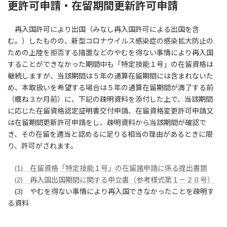
更許可申請・在留期間更新許可申請
再入国許可により出国（みなし再入国許可による出国を含
む。）したものの、新型コロナウイルス感染症の感染拡大防止の
ための上陸を拒否する措置などのやむを得ない事情により再入国
することができなかった期間中も「特定技能１号」の在留資格は
継続しますが、当該期間は５年の通算在留期間には含まれないた
め、本取扱いを希望する場合は５年の通算在留期間が満了する前
（概ね３か月前）に、下記の疎明資料を添付した上で、当該期間
に応じた在留資格認定証明書交付申請、在留資格変更許可申請又
は在留期間更新許可申請をし、疎明資料から当該期間が確認で
き、その在留を適当と認めるに足りる相当の理由があるときに限
り、許可がされます。
(1) 在留資格「特定技能１号」の在留諸申請に係る提出書類
(2) 再入国出国期間に関する申立書（参考様式第１－２８号）
(3) やむを得ない事情により再入国できなかったことを疎明す
る資料