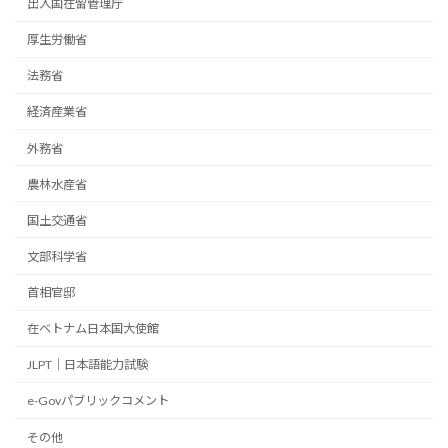
出入国在留管理庁
厚生労働省
法務省
経済産業省
外務省
農林水産省
国土交通省
文部科学省
首相官邸
在ベトナム日本国大使館
JLPT｜日本語能力試験
e-Govパブリックコメント
その他