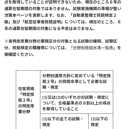
点を取得していることが証明できないため、現在のところ６年の
通算在留期間の対象ではありません。
試験実施機関の準備が整い
次第本ページを更新します。
なお、
「自動車整備士技能検定２
級」及び「航空従事者技能証明」については、
現在のところ、
６
年の通算在留期間の対象になる予定はありません。
※各特定産業分野の業務区分の対象となる試験の種類、試験区
分、技能検定の職種等については、
「分野別技能水準一覧表」
を
御確認ください。
分野別運用方針に定めている「特定技
能２号」の技能水準として必要な試
験・検定
在留資格
「特定技
(1)又は(2)のいずれかの試験・検定に
能２号」
ついて、合格基準点の８割以上の得点
の特定産
を取得していること
業分野
(1)以下の全ての試験・
(2)以下の
検定
検定