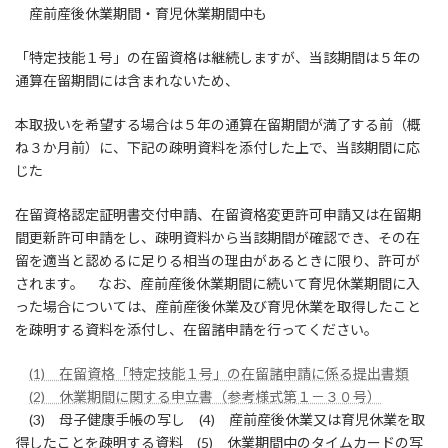
産前産後休業期間・育児休業期間中も
「特定技能１号」の在留資格は継続しますが、当該期間は５年の
通算在留期間には含まれないため、
本取扱いを希望する場合は５年の通算在留期間が満了する前（概
ね３か月前）に、下記の疎明資料を添付した上で、当該期間に応
じた
在留資格認定証明書交付申請、在留資格変更許可申請又は在留期
間更新許可申請をし、疎明資料から当該期間が確認でき、その在
留を適当と認めるに足りる相当の理由があるときに限り、許可が
されます。 なお、産前産後休業期間に続いて育児休業期間に入
った場合については、産前産後休業及び育児休業を取得したこと
を疎明する資料を添付し、在留諸申請を行ってください。
(1) 在留資格「特定技能１号」の在留諸申請に係る提出書類
(2) 休業期間に関する申立書（参考様式第１－３０号）
(3) 母子健康手帳の写し (4) 産前産後休業又は育児休業を取
得したことを疎明する資料 (5) 休業期間中のタイムカードの写