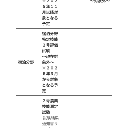
※２０２
～対象外～
５年１１
月
以降対
象となる
予定
宿泊分野
特定技能
２号評価
試験
～現在対
宿泊分野
象外～
※２０２
６
年３月
から対象
となる予
定
２号農業
技能測定
試験
試験結果
通知書サ