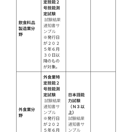
定技能２
号技能測
定試験
試験結果
飲食料品
通知書サ
製造業分
ンプル
野
※発行日
が２０２
５年６月
３０日以
降のもの
が対象。
外食業特
定技能２
号技能測
定試験
日本語能
試験結果
力試験
通知書サ
（Ｎ３以
外食業分
ンプル
上）
野
※発行日
試験結果
が２０２
通知書サ
５年６月
ンプル