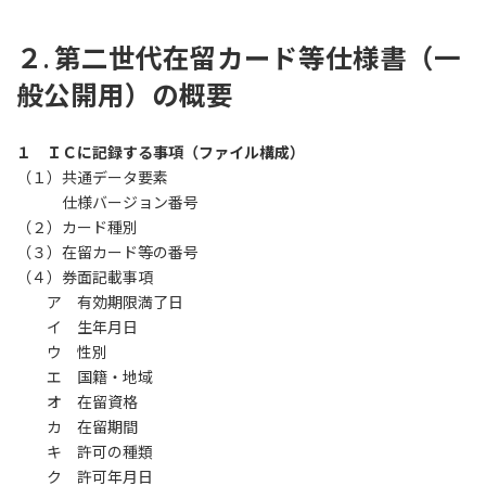
２. 第二世代在留カード等仕様書（一
般公開用）の概要
１ ＩＣに記録する事項（ファイル構成）
（１）共通データ要素
仕様バージョン番号
（２）カード種別
（３）在留カード等の番号
（４）券面記載事項
ア 有効期限満了日
イ 生年月日
ウ 性別
エ 国籍・地域
オ 在留資格
カ 在留期間
キ 許可の種類
ク 許可年月日