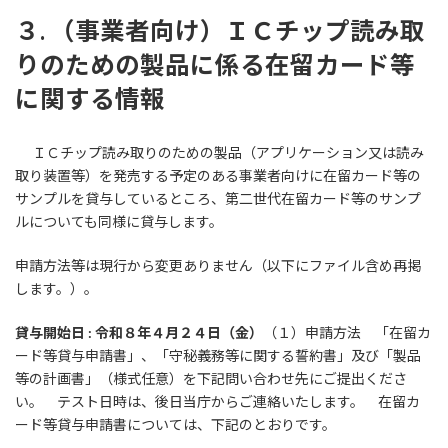
３. （事業者向け）ＩＣチップ読み取
りのための製品に係る在留カード等
に関する情報
ＩＣチップ読み取りのための製品（アプリケーション又は読み
取り装置等）を発売する予定のある事業者向けに在留カード等の
サンプルを貸与しているところ、第二世代在留カード等のサンプ
ルについても同様に貸与します。
申請方法等は現行から変更ありません（以下にファイル含め再掲
します。）。
貸与開始日 : 令和８年４月２４日（金）
（１）申請方法 「在留カ
ード等貸与申請書」、「守秘義務等に関する誓約書」及び「製品
等の計画書」（様式任意）を下記問い合わせ先にご提出くださ
い。 テスト日時は、後日当庁からご連絡いたします。 在留カ
ード等貸与申請書については、下記のとおりです。