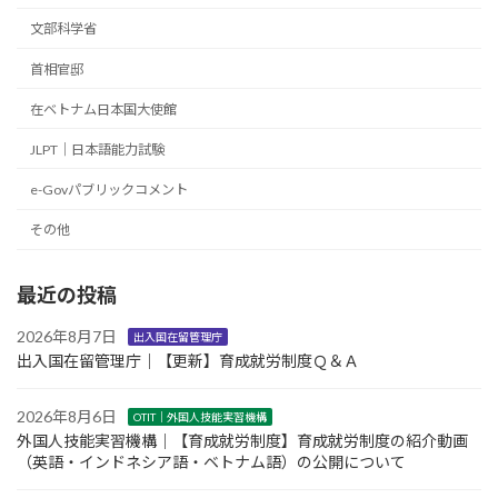
文部科学省
首相官邸
在ベトナム日本国大使館
JLPT｜日本語能力試験
e-Govパブリックコメント
その他
最近の投稿
2026年8月7日
出入国在留管理庁
出入国在留管理庁｜【更新】育成就労制度Ｑ＆Ａ
2026年8月6日
OTIT｜外国人技能実習機構
外国人技能実習機構｜【育成就労制度】育成就労制度の紹介動画
（英語・インドネシア語・ベトナム語）の公開について