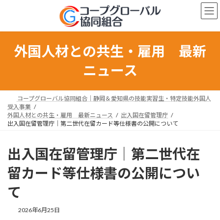
コ
ナ
ン
ビ
テ
ゲ
ン
ー
ツ
シ
外国人材との共生・雇用 最新
へ
ョ
ス
ン
ニュース
キ
に
ッ
移
プ
動
コープグローバル協同組合｜静岡＆愛知県の技能実習生・特定技能外国人
受入事業
外国人材との共生・雇用 最新ニュース
出入国在留管理庁
出入国在留管理庁｜第二世代在留カード等仕様書の公開について
出入国在留管理庁｜第二世代在
留カード等仕様書の公開につい
て
最
2026年6月25日
終