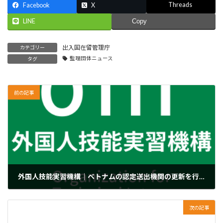
Threads
Facebook
X
LINE
Copy
出入国在留管理庁
カテゴリー
監理団体ニュース
タグ
前の記事
外国人技能実習機構｜ベトナムの認定送出機関の更新を行いました。（１機関削除）
2026年6月24日
次の記事