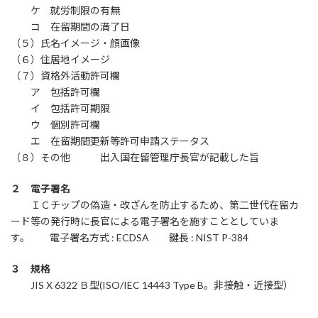
ケ 就労制限の有無
コ 在留期間の満了日
（５）氏名イメージ・顔画像
（６）住居地イメージ
（７）資格外活動許可欄
ア 包括許可欄
イ 包括許可期限
ウ 個別許可欄
エ 在留期間更新等許可申請ステータス
（８）その他 出入国在留管理庁長官が記載した旨
２ 電子署名
ＩＣチップの偽造・改ざんを防止するため、第二世代在留カ
ード等の発行時に長官による電子署名を施すこととしていま
す。 電子署名方式 : ECDSA 鍵長 : NIST P-384
３ 規格
JIS X 6322 Ｂ型(ISO/IEC 14443 Type B。非接触・近接型）