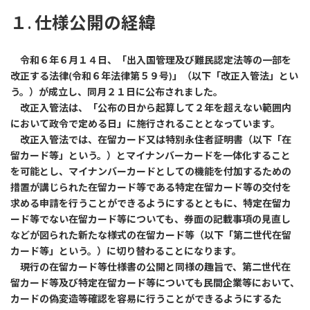
更
１. 仕様公開の経緯
新
日
時
:
令和６年６月１４日、「出入国管理及び難民認定法等の一部を
改正する法律(令和６年法律第５９号)」（以下「改正入管法」とい
う。）が成立し、同月２１日に公布されました。
改正入管法は、「公布の日から起算して２年を超えない範囲内
において政令で定める日」に施行されることとなっています。
改正入管法では、在留カード又は特別永住者証明書（以下「在
留カード等」という。）とマイナンバーカードを一体化すること
を可能とし、マイナンバーカードとしての機能を付加するための
措置が講じられた在留カード等である特定在留カード等の交付を
求める申請を行うことができるようにするとともに、特定在留カ
ード等でない在留カード等についても、券面の記載事項の見直し
などが図られた新たな様式の在留カード等（以下「第二世代在留
カード等」という。）に切り替わることになります。
現行の在留カード等仕様書の公開と同様の趣旨で、第二世代在
留カード等及び特定在留カード等についても民間企業等において、
カードの偽変造等確認を容易に行うことができるようにするた