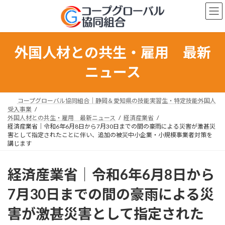
コ
ナ
ン
ビ
テ
ゲ
ン
ー
ツ
シ
外国人材との共生・雇用 最新
へ
ョ
ス
ン
ニュース
キ
に
ッ
移
プ
動
コープグローバル協同組合｜静岡＆愛知県の技能実習生・特定技能外国人
受入事業
外国人材との共生・雇用 最新ニュース
経済産業省
経済産業省｜令和6年6月8日から7月30日までの間の豪雨による災害が激甚災
害として指定されたことに伴い、追加の被災中小企業・小規模事業者対策を
講じます
経済産業省｜令和6年6月8日から
7月30日までの間の豪雨による災
害が激甚災害として指定された