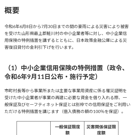
概要
令和6年6月8日から7月30日までの間の豪雨による災害により被害
を受けた山形県最上郡鮭川村の中小企業者等に対し、中小企業信
用保険の特例措置を講ずるとともに、日本政策金融公庫による災
害復旧貸付の金利引下げを行います。
（1）中小企業信用保険の特例措置（政令、
令和6年9月11日公布・施行予定）
市町村長等から事業所または主要な事業用資産に係る罹災証明を
受けた中小企業者が事業の再建に必要な資金を借り入れる際、一
般保証及びセーフティネット保証とは別枠での信用保証をご利用い
ただける特例措置を講じます（借入債務の額の100％を保証）。
一般保証限度
災害関係保証限
額
度額