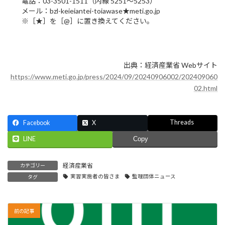
電話：03-3501-1511（内線 5251～5253）
メール：bzl-keieiantei-toiawase★meti.go.jp
※［★］を［@］に置き換えてください。
出典：経済産業省 Webサイト
https://www.meti.go.jp/press/2024/09/20240906002/202409060
02.html
Threads
Facebook
X
LINE
Copy
経済産業省
カテゴリー
実習実施者の皆さま
監理団体ニュース
タグ
前の記事