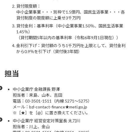
貸付限度額：
中小企業事業・・・別枠で1.5億円、国民生活事業・・・各
貸付制度の限度額に上乗せ3千万円
貸付金利：基準利率（中小企業事業1.50％、国民生活事業
1.45％）
（貸付期間5年以内の基準利率（令和6年9月1日現在））
金利引下げ：貸付額のうち1千万円を上限として、貸付金利
から0.9％を引下げ（貸付後3年間）
担当
中小企業庁 金融課長 野澤
担当者：来島、山本、吉田
電話：03-3501-1511（内線 5271～5275）
メール：bzl-contact-finance★meti.go.jp
※［★］を［@］に置き換えてください。
中小企業庁 経営安定対策室長 太刀川
担当者：川上、金山