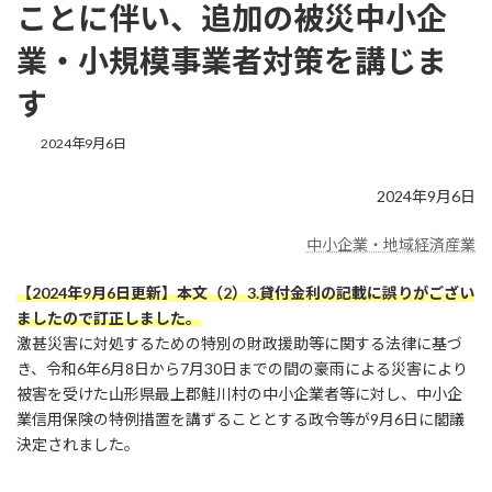
ことに伴い、追加の被災中小企
業・小規模事業者対策を講じま
す
最
2024年9月6日
終
更
2024年9月6日
新
日
時
中小企業・地域経済産業
:
【2024年9月6日更新】本文（2）3.貸付金利の記載に誤りがござい
ましたので訂正しました。
激甚災害に対処するための特別の財政援助等に関する法律に基づ
き、令和6年6月8日から7月30日までの間の豪雨による災害により
被害を受けた山形県最上郡鮭川村の中小企業者等に対し、中小企
業信用保険の特例措置を講ずることとする政令等が9月6日に閣議
決定されました。