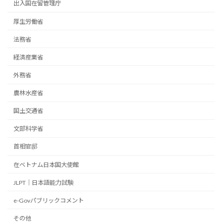
出入国在留管理庁
厚生労働省
法務省
経済産業省
外務省
農林水産省
国土交通省
文部科学省
首相官邸
在ベトナム日本国大使館
JLPT｜日本語能力試験
e-Govパブリックコメント
その他