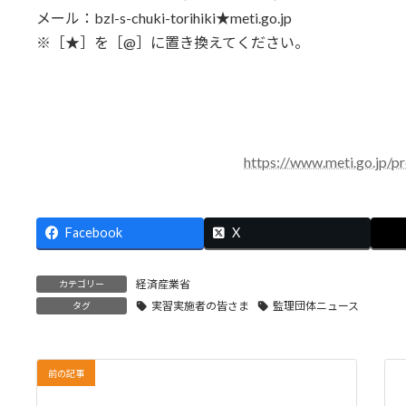
メール：bzl-s-chuki-torihiki★meti.go.jp
※［★］を［@］に置き換えてください。
https://www.meti.go.jp
Facebook
X
経済産業省
カテゴリー
実習実施者の皆さま
監理団体ニュース
タグ
前の記事