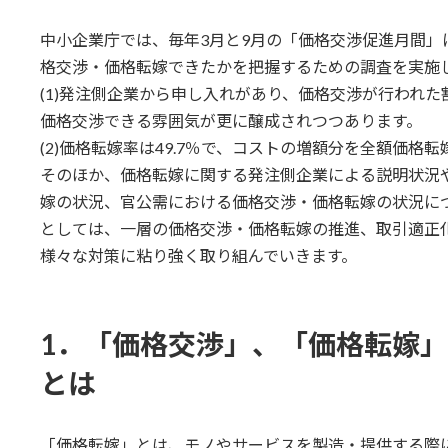
終
更
中小企業庁では、毎年3月と9月の「価格交渉促進月間
新
日
格交渉・価格転嫁できたかを把握するための調査を実施し
時
(1)発注側企業から申し入れがあり、価格交渉が行われた割
:
価格交渉できる雰囲気が更に醸成されつつあります。
(2)価格転嫁率は49.7％で、コストの増額分を全額価
そのほか、価格転嫁に関する発注側企業による説明状況
嫁の状況、官公需における価格交渉・価格転嫁の状況に
としては、一層の価格交渉・価格転嫁の推進、取引適正
様々な対策に粘り強く取り組んでいきます。
1．「価格交渉」、「価格転嫁
とは
「価格転嫁」とは、モノやサービスを製造・提供する際