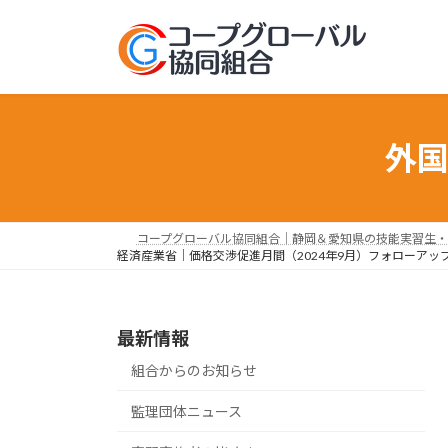
コ
ナ
ン
ビ
テ
ゲ
ン
ー
ツ
シ
へ
ョ
外
ス
ン
キ
に
ッ
移
プ
動
コープグローバル協同組合｜静岡＆愛知県の技能実習生・
経済産業省｜価格交渉促進月間（2024年9月）フォローアッ
最新情報
組合からのお知らせ
監理団体ニュース