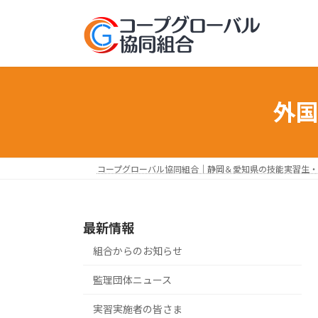
コ
ナ
ン
ビ
テ
ゲ
ン
ー
ツ
シ
へ
ョ
外
ス
ン
キ
に
ッ
移
プ
動
コープグローバル協同組合｜静岡＆愛知県の技能実習生・
最新情報
組合からのお知らせ
監理団体ニュース
実習実施者の皆さま