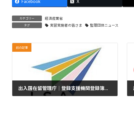
Facebook
X
経済産業省
カテゴリー
実習実施者の皆さま
監理団体ニュース
タグ
前の記事
出入国在留管理庁｜登録支援機関登録簿【8件減・7/16…10,463件→10,455件登録】
2025年7月30日