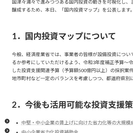
日
国津々浦々で進みつつある国内投資の動きを可視化し、
時
醸成するため、本日、「国内投資マップ」を公表します
:
1．国内投資マップについて
今般、経済産業省では、事業者の皆様が設備投資につい
るか参考にしていただけるよう、令和3年度補正予算～令
した投資支援関連予算（予算額500億円以上）の採択案
地市町村など一定のバランスを考慮しつつ、都道府県別
2．今後も活用可能な投資支援
中堅・中小企業の賃上げに向けた省力化等の大規模
中小企業省力化投資補助金