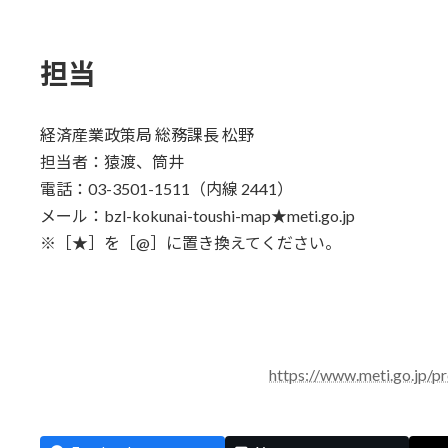
担当
経済産業政策局 総務課長 松野
担当者：猿渡、筒井
電話：03-3501-1511（内線 2441）
メール：bzl-kokunai-toushi-map★meti.go.jp
※［★］を［@］に置き換えてください。
https://www.meti.go.jp