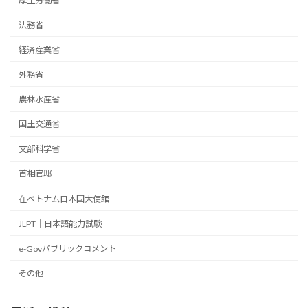
厚生労働省
法務省
経済産業省
外務省
農林水産省
国土交通省
文部科学省
首相官邸
在ベトナム日本国大使館
JLPT｜日本語能力試験
e-Govパブリックコメント
その他