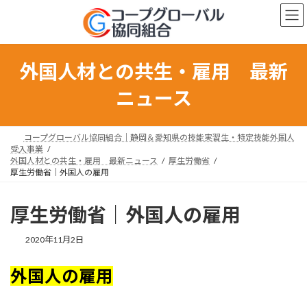
コ
ナ
ン
ビ
テ
ゲ
ン
ー
ツ
シ
外国人材との共生・雇用 最新
へ
ョ
ス
ン
ニュース
キ
に
ッ
移
プ
動
コープグローバル協同組合｜静岡＆愛知県の技能実習生・特定技能外国人
受入事業
外国人材との共生・雇用 最新ニュース
厚生労働省
厚生労働省｜外国人の雇用
厚生労働省｜外国人の雇用
最
2020年11月2日
終
更
外国人の雇用
新
日
時