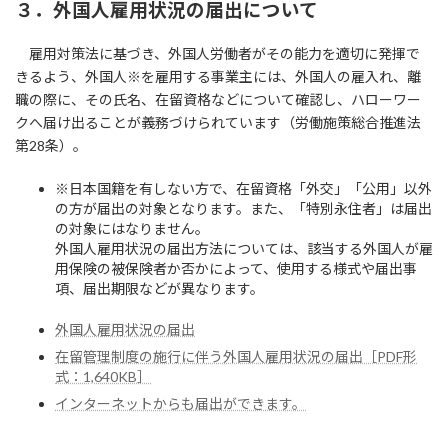
３．外国人雇用状況の届出について
雇用対策法に基づき、外国人労働者がその能力を適切に発揮で
きるよう、外国人※を雇用する事業主には、外国人の雇入れ、離
職の際に、その氏名、在留資格などについて確認し、ハローワー
クへ届け出ることが義務づけられています（労働施策総合推進法
第28条）。
※日本国籍を有しない方で、在留資格「外交」「公用」以外
の方が届出の対象となります。また、「特別永住者」は届出
の対象にはなりません。
外国人雇用状況の届出方法については、該当する外国人が雇
用保険の被保険者か否かによって、使用する様式や届出事
項、届出期限などが異なります。
外国人雇用状況の届出
在留管理制度の施行に伴う外国人雇用状況の届出［PDF形
式：1,640KB］
インターネットからも届出ができます。