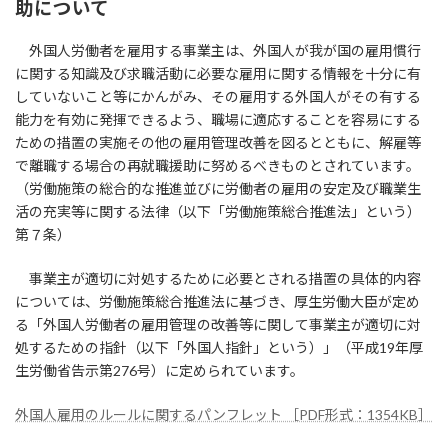
助について
外国人労働者を雇用する事業主は、外国人が我が国の雇用慣行
に関する知識及び求職活動に必要な雇用に関する情報を十分に有
していないこと等にかんがみ、その雇用する外国人がその有する
能力を有効に発揮できるよう、職場に適応することを容易にする
ための措置の実施その他の雇用管理改善を図るとともに、解雇等
で離職する場合の再就職援助に努めるべきものとされています。
（労働施策の総合的な推進並びに労働者の雇用の安定及び職業生
活の充実等に関する法律（以下「労働施策総合推進法」という）
第７条）
事業主が適切に対処するために必要とされる措置の具体的内容
については、労働施策総合推進法に基づき、厚生労働大臣が定め
る「外国人労働者の雇用管理の改善等に関して事業主が適切に対
処するための指針（以下「外国人指針」という）」（平成19年厚
生労働省告示第276号）に定められています。
外国人雇用のルールに関するパンフレット ［PDF形式：1354KB］