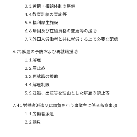
3.苦情・相談体制の整備
4.教育訓練の実施等
5.福利厚生施設
6.帰国及び在留資格の変更等の援助
7.外国人労働者と共に就労する上で必要な配慮
六.解雇の予防および再就職援助
1.解雇
2.雇止め
3.再就職の援助
4.解雇制限
5.妊娠、出産等を理由とした解雇の禁止等
七. 労働者派遣又は請負を行う事業主に係る留意事項
1.労働者派遣
2.請負