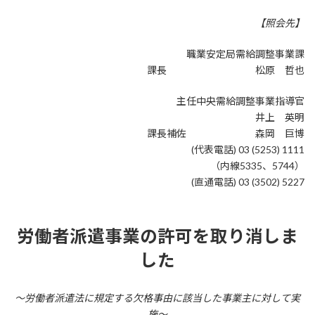
日
時
【照会先】
:
職業安定局需給調整事業課
課長 松原 哲也
主任中央需給調整事業指導官
井上 英明
課長補佐 森岡 巨博
(代表電話) 03 (5253) 1111
（内線5335、5744）
(直通電話) 03 (3502) 5227
労働者派遣事業の許可を取り消しま
した
～労働者派遣法に規定する欠格事由に該当した事業主に対して実
施～