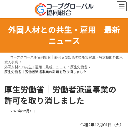
コ
ナ
ン
ビ
テ
ゲ
ン
ー
ツ
シ
外国人材との共生・雇用 最新
へ
ョ
ス
ン
ニュース
キ
に
ッ
移
プ
動
コープグローバル協同組合｜静岡＆愛知県の技能実習生・特定技能外国人
受入事業
外国人材との共生・雇用 最新ニュース
厚生労働省
厚生労働省｜労働者派遣事業の許可を取り消しました
厚生労働省｜労働者派遣事業の
許可を取り消しました
最
2020年12月1日
終
更
令和2年12月01日（火）
新