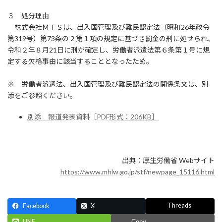
３ 処分理由
株式会社ＭＴＳは、出入国管理及び難民認定法（昭和26年政令
第319号）第73条の２第１項の規定に基づき罰金の刑に処せられ、
令和２年８月21日に刑が確定し、労働者派遣法第６条第１号に規
定する欠格事由に該当することとなったため。
※ 労働者派遣法、出入国管理及び難民認定法の関係条文は、別
添をご参照ください。
別添 報道発表資料［PDF形式：206KB］
出典：厚生労働省 Webサイト
https://www.mhlw.go.jp/stf/newpage_15116.html
Threads
Facebook
X
LINE
Copy