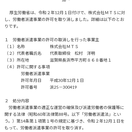
厚生労働省は、令和２年12月１日付けで、株式会社ＭＴＳに対
し、労働者派遣事業の許可を取り消しました。詳細は以下のとお
りです。
１ 労働者派遣事業の許可の取消しを行った事業主
（１）名称 株式会社ＭＴＳ
（２）代表者職氏名 代表取締役 松村 洋明
（３）所在地 滋賀県長浜市平方町８６８番地１
（４）許可に関する事項
労働者派遣事業
許可年月日 平成30年12月１日
許可番号 派25－300419
２ 処分内容
労働者派遣事業の適正な運営の確保及び派遣労働者の保護等に
関する法律（昭和60年法律第88号。以下「労働者派遣法」とい
う。）第14条第１項第１号の規定に基づき、令和２年12月１日を
もって、労働者派遣事業の許可を取り消す。