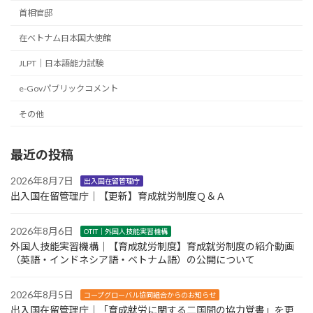
首相官邸
在ベトナム日本国大使館
JLPT｜日本語能力試験
e-Govパブリックコメント
その他
最近の投稿
2026年8月7日
出入国在留管理庁
出入国在留管理庁｜【更新】育成就労制度Ｑ＆Ａ
2026年8月6日
OTIT｜外国人技能実習機構
外国人技能実習機構｜【育成就労制度】育成就労制度の紹介動画
（英語・インドネシア語・ベトナム語）の公開について
2026年8月5日
コープグローバル協同組合からのお知らせ
出入国在留管理庁｜「育成就労に関する二国間の協力覚書」を更