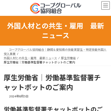
コ
ナ
ン
ビ
テ
ゲ
ン
ー
ツ
シ
外国人材との共生・雇用 最新
へ
ョ
ス
ン
ニュース
キ
に
ッ
移
プ
動
コープグローバル協同組合｜静岡＆愛知県の技能実習生・特定技能外国人
受入事業
外国人材との共生・雇用 最新ニュース
厚生労働省
厚生労働省｜労働基準監督署チャットボットのご案内
厚生労働省｜労働基準監督署チ
ャットボットのご案内
最
2024年8月5日
終
更
労働基準監督署チャットボットのご
新