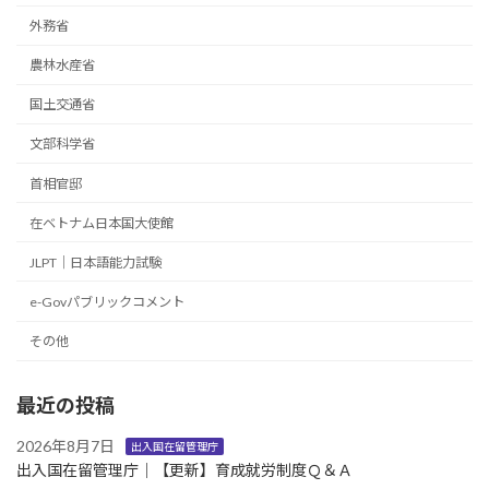
外務省
農林水産省
国土交通省
文部科学省
首相官邸
在ベトナム日本国大使館
JLPT｜日本語能力試験
e-Govパブリックコメント
その他
最近の投稿
2026年8月7日
出入国在留管理庁
出入国在留管理庁｜【更新】育成就労制度Ｑ＆Ａ