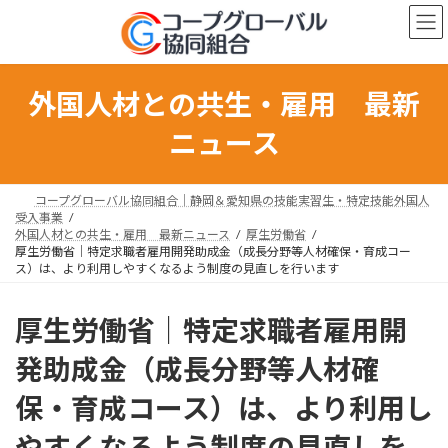
コ
ナ
ン
ビ
テ
ゲ
ン
ー
ツ
シ
外国人材との共生・雇用 最新
へ
ョ
ス
ン
ニュース
キ
に
ッ
移
プ
動
コープグローバル協同組合｜静岡＆愛知県の技能実習生・特定技能外国人
受入事業
外国人材との共生・雇用 最新ニュース
厚生労働省
厚生労働省｜特定求職者雇用開発助成金（成長分野等人材確保・育成コー
ス）は、より利用しやすくなるよう制度の見直しを行います
厚生労働省｜特定求職者雇用開
発助成金（成長分野等人材確
保・育成コース）は、より利用し
やすくなるよう制度の見直しを