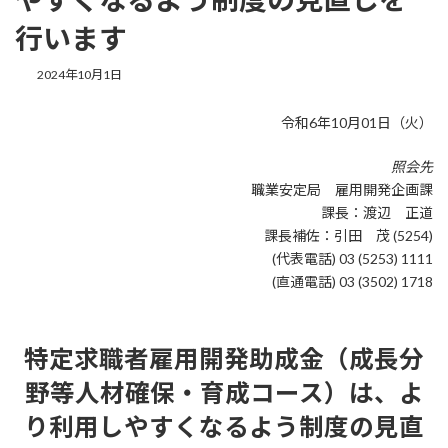
行います
最
2024年10月1日
終
更
令和6年10月01日（火）
新
日
時
照会先
:
職業安定局 雇用開発企画課
課長：渡辺 正道
課長補佐：引田 茂 (5254)
(代表電話) 03 (5253) 1111
(直通電話) 03 (3502) 1718
特定求職者雇用開発助成金（成長分
野等人材確保・育成コース）は、よ
り利用しやすくなるよう制度の見直