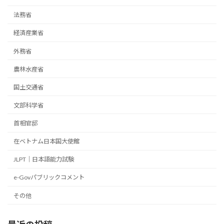
法務省
経済産業省
外務省
農林水産省
国土交通省
文部科学省
首相官邸
在ベトナム日本国大使館
JLPT｜日本語能力試験
e-Govパブリックコメント
その他