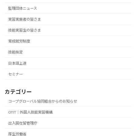
監理団体ニュース
実習実施者の皆さま
技能実習生の皆さま
育成就労制度
技能検定
日本語上達
セミナー
カテゴリー
コープグローバル協同組合からのお知らせ
OTIT｜外国人技能実習機構
出入国在留管理庁
厚生労働省