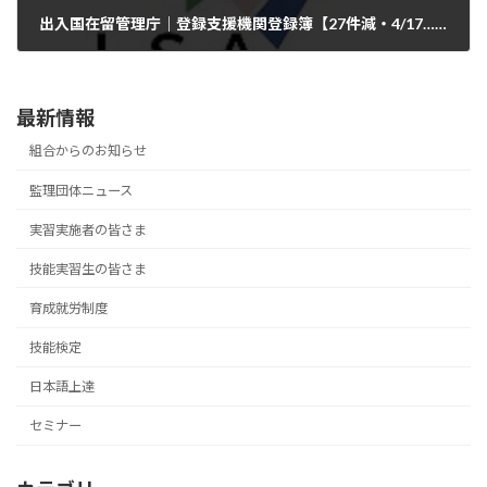
出入国在留管理庁｜登録支援機関登録簿【27件減・4/17…10,131件→10,104件登録】
2025年5月8日
最新情報
組合からのお知らせ
監理団体ニュース
実習実施者の皆さま
技能実習生の皆さま
育成就労制度
技能検定
日本語上達
セミナー