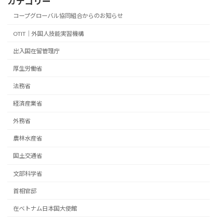
カテゴリー
コープグローバル協同組合からのお知らせ
OTIT｜外国人技能実習機構
出入国在留管理庁
厚生労働省
法務省
経済産業省
外務省
農林水産省
国土交通省
文部科学省
首相官邸
在ベトナム日本国大使館