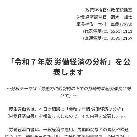
日
時
政策統括官付政策統括室
:
労働経済調査官 藤木 雄太
室長補佐 木村 直哉 (7993)
(代表電話) 03 (5253) 1111
(直通電話) 03 (3595) 2159
「令和７年版 労働経済の分析」を公
表します
～分析テーマは「労働力供給制約の下での持続的な経済成長に向
けて」～
厚生労働省は、本日の閣議で「令和７年版 労働経済の分析」
（労働経済白書）を報告しましたので、その内容を公表します。
労働経済白書は、一般経済や雇用、労働時間などの現状や課題
について、統計データを活用して分析する報告書で、今回で76回