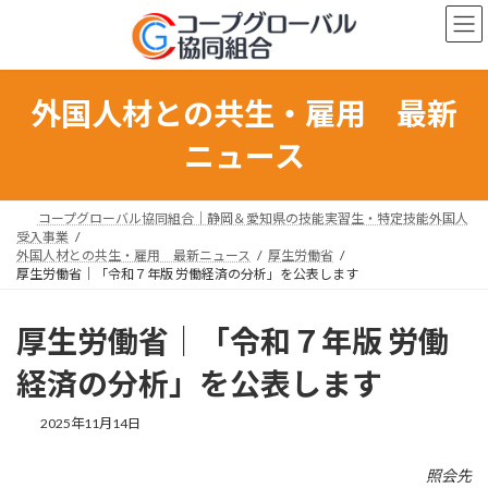
コ
ナ
ン
ビ
テ
ゲ
ン
ー
ツ
シ
外国人材との共生・雇用 最新
へ
ョ
ス
ン
ニュース
キ
に
ッ
移
プ
動
コープグローバル協同組合｜静岡＆愛知県の技能実習生・特定技能外国人
受入事業
外国人材との共生・雇用 最新ニュース
厚生労働省
厚生労働省｜「令和７年版 労働経済の分析」を公表します
厚生労働省｜「令和７年版 労働
経済の分析」を公表します
最
2025年11月14日
終
更
照会先
新