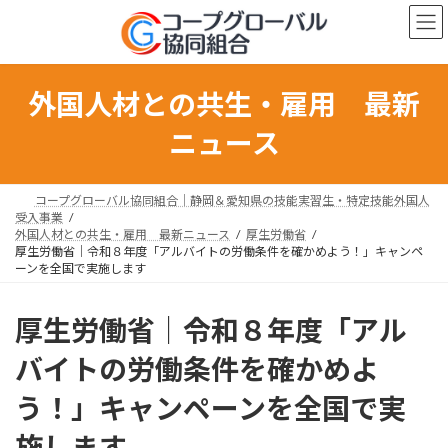
コ
ナ
ン
ビ
テ
ゲ
ン
ー
ツ
シ
外国人材との共生・雇用 最新
へ
ョ
ス
ン
ニュース
キ
に
ッ
移
プ
動
コープグローバル協同組合｜静岡＆愛知県の技能実習生・特定技能外国人
受入事業
外国人材との共生・雇用 最新ニュース
厚生労働省
厚生労働省｜令和８年度「アルバイトの労働条件を確かめよう！」キャンペ
ーンを全国で実施します
厚生労働省｜令和８年度「アル
バイトの労働条件を確かめよ
う！」キャンペーンを全国で実
施します