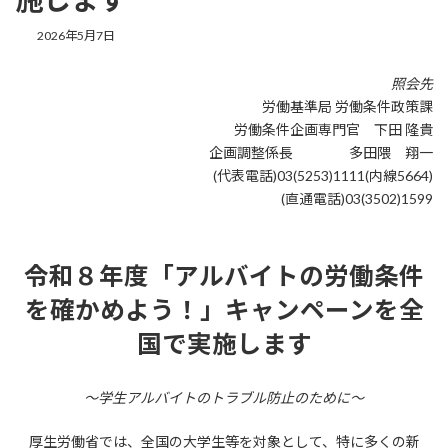
最
2026年5月7日
終
更
照会先
新
労働基準局 労働条件政策課
日
時
労働条件企画専門官 下田 隆貴
:
企画調整係長 多田隈 翔一
(代表電話)03(5253)1111(内線5664)
(直通電話)03(3502)1599
令和８年度「アルバイトの労働条件
を確かめよう！」キャンペーンを全
国で実施します
～学生アルバイトのトラブル防止のために～
厚生労働省では、全国の大学生等を対象として、特に多くの新