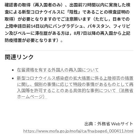
確認書の取得（再入国者のみ）、出国前72時間以内に実施した検
査による新型コロナウイルスに「陰性」であることの検査証明の
取得）が必要となりますのでご注意願います（ただし，日本での
上陸申請日前14日以内にバングラデシュ、パキスタン、フィリピ
ン及びペルーに滞在歴がある方は，8月7日以降の再入国から上記
防疫措置が必要となります）
。
関連リンク
在留資格を有する外国人の再入国について
新型コロナウイルス感染症の拡大措置に係る上陸拒否の措置
に関し、個別の事情に応じて特段の事情があるものとして再
入国等を許可することのある具体的な事例について（法務省
ホームページ）
出典：外務省 Webサイト
https://www.mofa.go.jp/mofaj/ca/fna/page6_000411.html