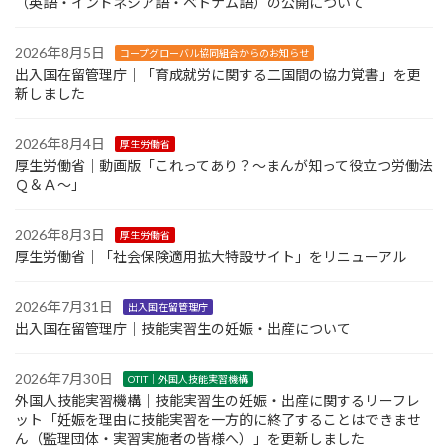
（英語・インドネシア語・ベトナム語）の公開について
2026年8月5日
コープグローバル協同組合からのお知らせ
出入国在留管理庁｜「育成就労に関する二国間の協力覚書」を更
新しました
2026年8月4日
厚生労働省
厚生労働省｜動画版「これってあり？～まんが知って役立つ労働法
Ｑ＆Ａ～」
2026年8月3日
厚生労働省
厚生労働省｜「社会保険適用拡大特設サイト」をリニューアル
2026年7月31日
出入国在留管理庁
出入国在留管理庁｜技能実習生の妊娠・出産について
2026年7月30日
OTIT｜外国人技能実習機構
外国人技能実習機構｜技能実習生の妊娠・出産に関するリーフレ
ット「妊娠を理由に技能実習を一方的に終了することはできませ
ん（監理団体・実習実施者の皆様へ）」を更新しました