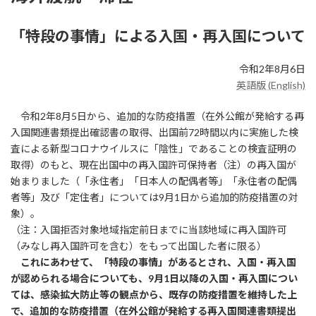
日
時
「特段の事情」による入国・再入国について
:
令和2年8月6日
英語版 (English)
令和2年8月5日から、追加的な防疫措置（在外公館が発給する再
入国関連書類提出確認書の取得、出国前72時間以内に実施した検
査による新型コロナウイルスに「陰性」であることの検査証明の
取得）のもと、現在出国中の再入国許可保持者（注）の再入国が
始まりました（「永住者」「日本人の配偶者等」「永住者の配偶
者等」及び「定住者」については9月1日から追加的防疫措置の対
象）。
（注：入国拒否対象地域指定前日までに当該地域に再入国許可
（みなし再入国許可を含む）をもって出国した者に限る）
これにあわせて、「特段の事情」があるとされ、入国・再入国
が認められる場合についても、9月1日以降の入国・再入国につい
ては、感染拡大防止等の観点から、既存の防疫措置を維持した上
で、追加的な防疫措置（在外公館が発給する再入国関連書類提出