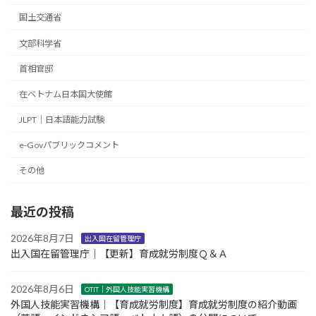
国土交通省
文部科学省
首相官邸
在ベトナム日本国大使館
JLPT｜日本語能力試験
e-Govパブリックコメント
その他
最近の投稿
2026年8月7日
出入国在留管理庁
出入国在留管理庁｜【更新】育成就労制度Ｑ＆Ａ
2026年8月6日
OTIT｜外国人技能実習機構
外国人技能実習機構｜【育成就労制度】育成就労制度の紹介動画