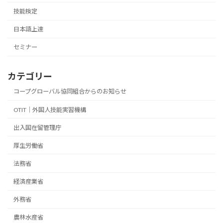
技能検定
日本語上達
セミナー
カテゴリー
コープグローバル協同組合からのお知らせ
OTIT｜外国人技能実習機構
出入国在留管理庁
厚生労働省
法務省
経済産業省
外務省
農林水産省