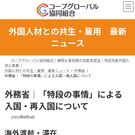
コ
ナ
ン
ビ
テ
ゲ
ン
ー
ツ
シ
外国人材との共生・雇用 最新
へ
ョ
ス
ン
ニュース
キ
に
ッ
移
プ
動
コープグローバル協同組合｜静岡＆愛知県の技能実習生・特定技能外国人
受入事業
外国人材との共生・雇用 最新ニュース
外務省
外務省｜「特段の事情」による入国・再入国について
外務省｜「特段の事情」による
入国・再入国について
最
2020年8月6日
終
更
海外渡航・滞在
新