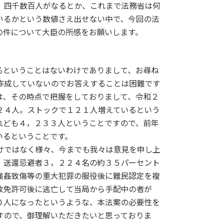
、四千数百人がなるとか、これまで法務省は何
いるかという数値さえ出せない中で、今回の法
の件について大臣の所感をお願いします。
ということはないわけでありまして、お尋ね
作成していないのでお答えすることは困難です
は、その時点で把握をしておりまして、令和２
２４人。ストックで１２１人増えているという
れども４，２３３人ということですので、前年
いるということです。
けではなく様々、今までも我々は意見を申し上
、送還忌避者３，２２４名の約３５パーセント
強姦致傷等の重大犯罪の服役後に難民認定を複
放免許可後に逃亡して当局から手配中の者が
０人になったというような、本法案の必要性を
すので、御理解いただきたいと思っておりま