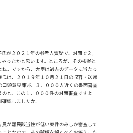
氏が２０２１年の参考人質疑で、対面で２，
しゃったかと思います。ところが、その根拠と
よね。ですから、大臣は過去のデータに当たっ
瀬氏は、２０１９年１０月２１日の収容・送還
の口頭意見陳述、３，０００人近くの書面審査
うのと、この１，０００件の対面審査ですよ
御確認しましたか。
与員が難民該当性が低い案件のみしか審査して
たことなので、その誤解を解くべくお答えした