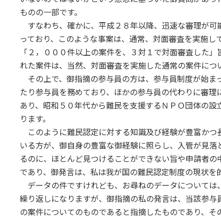
ものの一部です。
すなわち、確かに、平成２８年以降、迅速な審理が可
っており、このような事案は、通常、対面審査を実施し
「２，０００件以上の案件を、３対１で対面審査した」
れた案件は、当然、対面審査を実施した通常の案件につ
その上で、御指摘の参与員の方は、参与員制度が始まっ
たり参与員を務めており、ほかの参与員の代わりに審理
あり、昭和５０年代から難民を支援するＮＰＯ団体の設
ります。
このように難民認定に対する知識及び経験が豊富かつ長
いる方が、御自身の豊富な御経験に照らし、入管が見落
るのに、ほとんど見つけることができない旨や申請者の
であり、御発言は、私は我が国の難民認定制度の現状を
データの件ですけれども、お尋ねのデータについては、
繰り返しになりますが、御指摘の私の発言は、当該参与
の案件についてのものであると指摘したものであり、そ