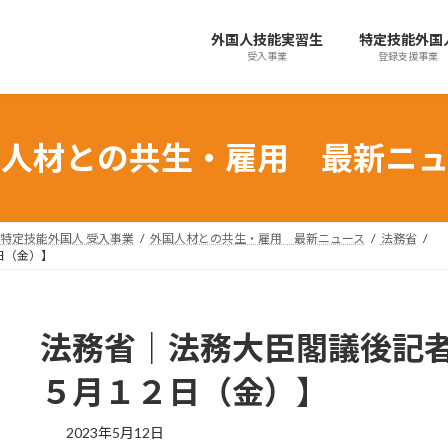
外国人技能実習生
特定技能外国
受入事業
登録支援事業
国人材との共生・雇用 最新ニュ
特定技能外国人 受入事業
外国人材との共生・雇用 最新ニュース
法務省
日（金）】
法務省｜法務大臣閣議後記
５月１２日（金）】
最
2023年5月12日