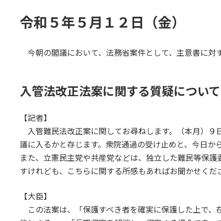
終
更
令和５年５月１２日（金）
新
日
時
:
今朝の閣議において、法務省案件として、主意書に対
入管法改正法案に関する質疑について
【記者】
入管難民法改正案に関してお尋ねします。（本月）９日
議に入るかと存じます。衆院通過の受け止めと、今日か
また、立憲民主党や共産党などは、独立した難民等保護
すけれども、こちらに関する所感もあればお聞かせくだ
【大臣】
この法案は、「保護すべき者を確実に保護した上で、在