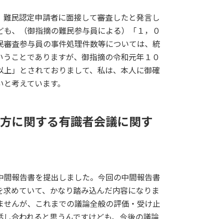
、難民認定申請者に面接して審査したと発言し
ども、（御指摘の難民参与員による）「１，０
民審査参与員の事件処理件数等については、統
いうことでありますが、御指摘の令和元年１０
以上」とされておりまして、私は、本人に御確
いと考えています。
方に関する有識者会議に関す
中間報告書を提出しました。今回の中間報告書
を求めていて、かなり踏み込んだ内容になりま
ませんが、これまでの議論全般の評価・受け止
話し合われると思うんですけども、今後の議論