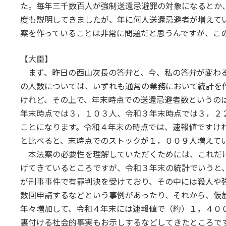
た。毎年三千数百人が強制送還忌避罪の対象になるとか
度も説明してきましたが、年に何人送還忌避者が増えて
案を作っていることは非常に問題だと思うんですが、こ
【大臣】
まず、昨日の西山次長の答弁と、今、私の答弁が変わる
の人数については、いずれも通常の業務において統計を
けれど、その上で、年末時点での送還忌避者数というの
年末時点では３，１０３人、令和３年末時点では３，２
ことになります。令和４年末の時点では、速報値ですけ
と比べると、末時点でのストックが１，００９人増えて
本法案の必要性を理解していただくためには、これだ
げてきているところですが、令和３年末の統計でいうと
が刑事事件で有罪判決を受けており、その中には殺人や
数回申請するなどという事例があったり、それから、仮
年々増加して、令和４年末には速報値で（約）１，４０
裏付ける社会的事実もお示しするなどしてきたところで