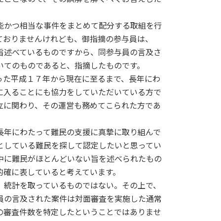
能かつ相当な事件をまとめて配分する取組を行
ておりませんけれども、御指摘の参与員は、
旨述べているものですから、同参与員の言及さ
いてのものであると、指摘したものです。
た平成１７年から現在に至るまで、長年にわ
に入ることにも協力をしていただいている方で
立に関わり、その運営も務めてこられた方であ
年にわたって難民の支援に真摯に取り組んで
としている難民を探して認定したいと思ってい
中に難民がほとんどいない旨を述べられたもの
的確に表していると考えています。
統計を取っているものではない。その上で、
員の言及された案件は対面審査を実施した通常
の審査件数を特定したということではありませ