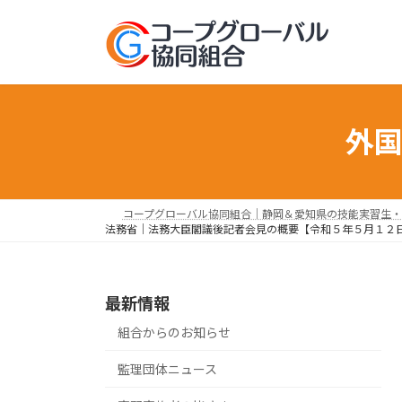
コ
ナ
ン
ビ
テ
ゲ
ン
ー
ツ
シ
へ
ョ
外
ス
ン
キ
に
ッ
移
プ
動
コープグローバル協同組合｜静岡＆愛知県の技能実習生・
法務省｜法務大臣閣議後記者会見の概要【令和５年５月１２
最新情報
組合からのお知らせ
監理団体ニュース