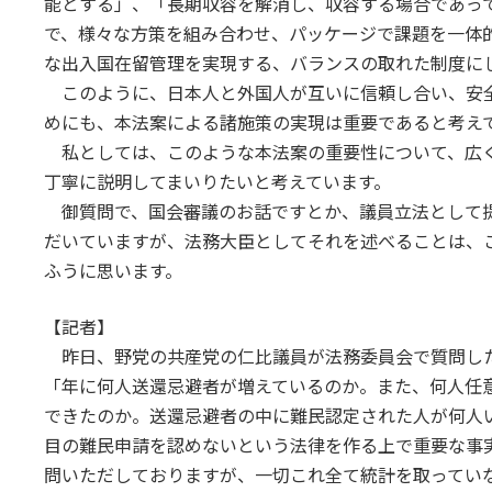
能とする」、「長期収容を解消し、収容する場合であっ
で、様々な方策を組み合わせ、パッケージで課題を一体
な出入国在留管理を実現する、バランスの取れた制度に
このように、日本人と外国人が互いに信頼し合い、安
めにも、本法案による諸施策の実現は重要であると考え
私としては、このような本法案の重要性について、広
丁寧に説明してまいりたいと考えています。
御質問で、国会審議のお話ですとか、議員立法として
だいていますが、法務大臣としてそれを述べることは、
ふうに思います。
【記者】
昨日、野党の共産党の仁比議員が法務委員会で質問した
「年に何人送還忌避者が増えているのか。また、何人任
できたのか。送還忌避者の中に難民認定された人が何人
目の難民申請を認めないという法律を作る上で重要な事
問いただしておりますが、一切これ全て統計を取ってい