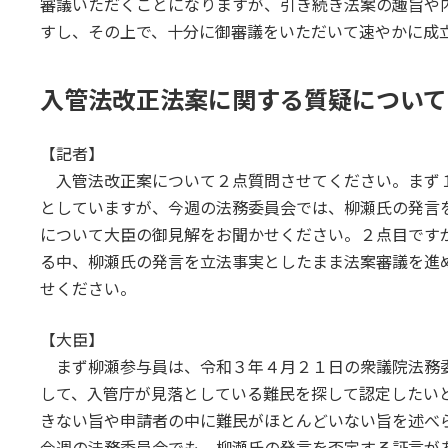
審議いただくことになりますが、引き続き法案の趣旨や
すし、その上で、十分に御審議をいただいて速やかに成
入管法改正法案に関する質疑について
【記者】
入管法改正案について２点質問させてください。まず
としていますが、今週の法務委員会では、柳瀬氏の発言
について大臣の御見解をお聞かせください。２点目です
る中、柳瀬氏の発言を立法事実としたまま法案審議を進
せください。
【大臣】
まず柳瀬参与員は、令和３年４月２１日の衆議院法務
して、入管庁が見落としている難民を探して認定したい
きない旨や申請者の中に難民がほとんどいない旨を述べ
今週の法務委員会でも、柳瀬氏の発言を否定する証言が