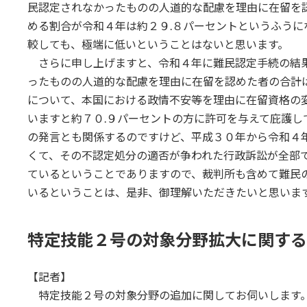
民認定されなかったものの人道的な配慮を理由に在留を
める割合が令和４年は約２９.８パーセントというふうに
較しても、極端に低いということはないと思います。
さらに申し上げますと、令和４年に難民認定手続の結果
ったものの人道的な配慮を理由に在留を認めた者の合計
について、本国における政情不安等を理由に在留資格の
いますと約７０.９パーセントの方に許可を与えて庇護し
の発言とも関係するのですけど、平成３０年から令和４
くて、その不認定処分の適否が争われた行政訴訟が全部
ているということでありますので、裁判所も含めて難民
いるということは、是非、御理解いただきたいと思いま
特定技能２号の対象分野拡大に関する
【記者】
特定技能２号の対象分野の追加に関してお伺いします。