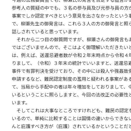
参考人の質疑の中でも、３名の参与員及び元参与員の方
事案でしか認定すべきという意見を出さなかったという
で、柳瀬先生の御発言は、これら３人の方の御発言と照
話しされていると思っています。
それから二つ目の御質問ですが、柳瀬さんの御発言も
ではございませんので、そこはよく御理解いただきたい
は、例えば、送還忌避者数が令和２年末時点から令和４
りまして、（令和）３年末の統計でいいますと、送還忌
事件で有罪判決を受けており、その中には殺人や強姦致
申請するなど、難民認定制度の濫用と疑われる事案があ
て、当局から手配中の者は年々増加をしておりまして、
いるということに照らしますと、今回の法改正の必要性
います。
そしてこれは大事なところですけれども、難民の認定
いるので、単純に比較することは国情の違いからできな
んと庇護すべき方が（庇護）されているかということだ