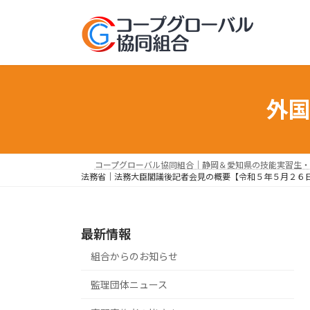
コ
ナ
ン
ビ
テ
ゲ
ン
ー
ツ
シ
へ
ョ
外
ス
ン
キ
に
ッ
移
プ
動
コープグローバル協同組合｜静岡＆愛知県の技能実習生・
法務省｜法務大臣閣議後記者会見の概要【令和５年５月２６
最新情報
組合からのお知らせ
監理団体ニュース