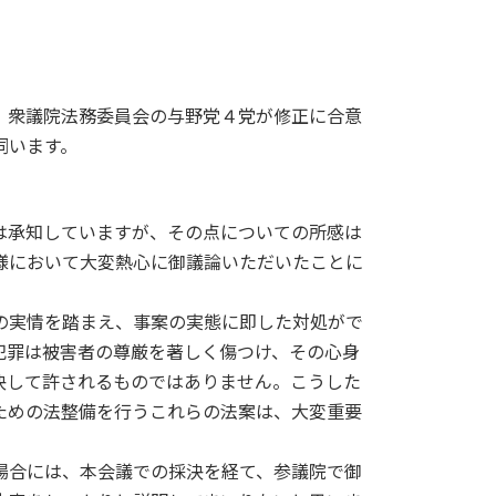
、衆議院法務委員会の与野党４党が修正に合意
伺います。
は承知していますが、その点についての所感は
様において大変熱心に御議論いただいたことに
の実情を踏まえ、事案の実態に即した対処がで
犯罪は被害者の尊厳を著しく傷つけ、その心身
決して許されるものではありません。こうした
ための法整備を行うこれらの法案は、大変重要
場合には、本会議での採決を経て、参議院で御