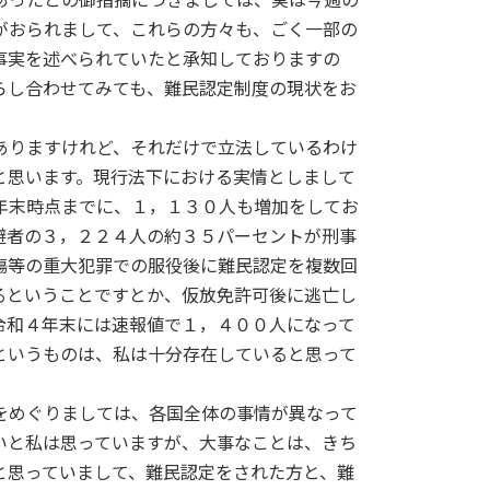
がおられまして、これらの方々も、ごく一部の
事実を述べられていたと承知しておりますの
らし合わせてみても、難民認定制度の現状をお
ありますけれど、それだけで立法しているわけ
と思います。現行法下における実情としまして
年末時点までに、１，１３０人も増加をしてお
避者の３，２２４人の約３５パーセントが刑事
傷等の重大犯罪での服役後に難民認定を複数回
るということですとか、仮放免許可後に逃亡し
令和４年末には速報値で１，４００人になって
というものは、私は十分存在していると思って
をめぐりましては、各国全体の事情が異なって
いと私は思っていますが、大事なことは、きち
と思っていまして、難民認定をされた方と、難