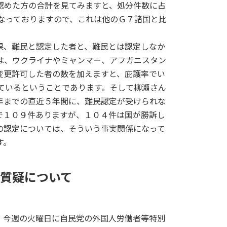
認めた方の合計を見てみますと、処分件数に占
なっておりますので、これは他のＧ７諸国と比
、難民と認定した者と、難民とは認定しなか
は、ウクライナやミャンマー、アフガニスタン
変更許可した者の数を加えますと、庇護率でい
ているということであります。そして柳瀬さん
年までの直近５年間に、難民認定が受けられな
で１０９件ありますが、１０４件は国が勝訴し
の認定については、そういう事実関係になって
す。
質疑について
今週の火曜日に自民党の外国人労働者等特別