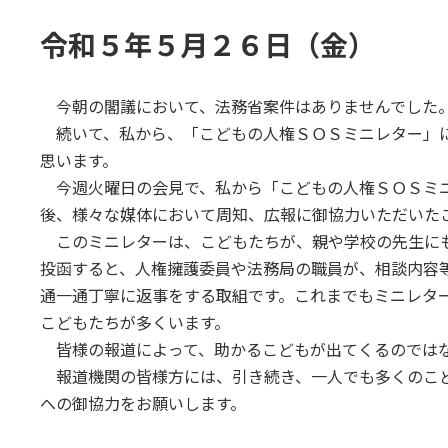
終
更
令和５年５月２６日（金）
新
日
時
:
今朝の閣議において、法務省案件はありませんでした
続いて、私から、「こどもの人権ＳＯＳミニレター」
思います。
今週火曜日の会見で、私から「こどもの人権ＳＯＳミ
後、様々な媒体において周知、広報に御協力いただいた
このミニレターは、こどもたちが、親や学校の先生に
投函すると、人権擁護委員や法務局の職員が、相談内容
通一通丁寧に返事をする取組です。これまでもミニレタ
こどもたちが多くいます。
皆様の報道によって、助かるこどもが出てくるのでは
報道機関の皆様方には、引き続き、一人でも多くのこ
への御協力をお願いします。