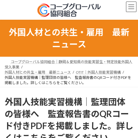
コ
ナ
ン
ビ
テ
ゲ
ン
ー
ツ
シ
外国人材との共生・雇用 最新
へ
ョ
ス
ン
ニュース
キ
に
ッ
移
プ
動
コープグローバル協同組合｜静岡＆愛知県の技能実習生・特定技能外国人
受入事業
外国人材との共生・雇用 最新ニュース
OTIT｜外国人技能実習機構
外国人技能実習機構｜監理団体の皆様へ 監査報告書のQRコード付きPDFを
掲載しました。詳しくはこちらをご覧ください。
外国人技能実習機構｜監理団体
の皆様へ 監査報告書のQRコー
ド付きPDFを掲載しました。詳し
くはこちらをご覧ください。