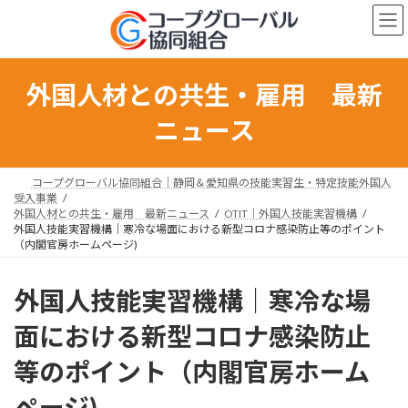
コ
ナ
ン
ビ
テ
ゲ
ン
ー
ツ
シ
外国人材との共生・雇用 最新
へ
ョ
ス
ン
ニュース
キ
に
ッ
移
プ
動
コープグローバル協同組合｜静岡＆愛知県の技能実習生・特定技能外国人
受入事業
外国人材との共生・雇用 最新ニュース
OTIT｜外国人技能実習機構
外国人技能実習機構｜寒冷な場面における新型コロナ感染防止等のポイント
（内閣官房ホームページ)
外国人技能実習機構｜寒冷な場
面における新型コロナ感染防止
等のポイント（内閣官房ホーム
ページ)