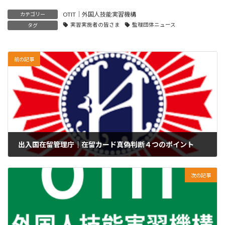
OTIT｜外国人技能実習機構
カテゴリー
実習実施者の皆さま
監理団体ニュース
タグ
前の記事
出入国在留管理庁｜在留カード真偽判断４つのポイント
2020年11月16日
次の記事