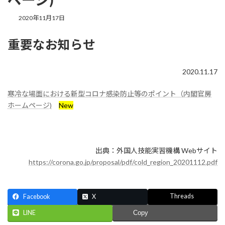
最
2020年11月17日
終
更
重要なお知らせ
新
日
時
:
2020.11.17
寒冷な場面における新型コロナ感染防止等のポイント（内閣官房
ホームページ)
New
出典：外国人技能実習機構 Webサイト
https://corona.go.jp/proposal/pdf/cold_region_20201112.pdf
Threads
Facebook
X
LINE
Copy