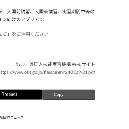
が、入国前講習、入国後講習、実習期間中等の
ォン向けのアプリです。
んご」をご活用ください
出典：外国人技能実習機構 Webサイト
https://www.otit.go.jp/files/user/r240329-01.pdf
Threads
Copy
理団体ニュース