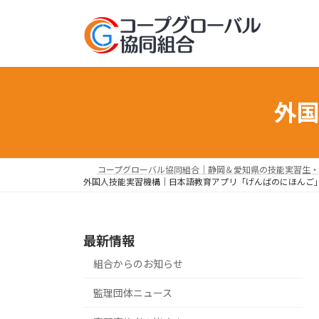
コ
ナ
ン
ビ
テ
ゲ
ン
ー
ツ
シ
へ
ョ
外
ス
ン
キ
に
ッ
移
プ
動
コープグローバル協同組合｜静岡＆愛知県の技能実習生・
外国人技能実習機構｜日本語教育アプリ「げんばのにほんご
最新情報
組合からのお知らせ
監理団体ニュース