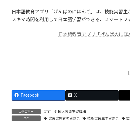
終
更
日本語教育アプリ「げんばのにほんご」は、技能実習生
新
日
スキマ時間を利用して日本語学習ができる、スマートフ
時
:
日本語教育アプリ「げんばのにほ
Facebook
X
OTIT｜外国人技能実習機構
カテゴリー
実習実施者の皆さま
技能実習生の皆さま
監
タグ