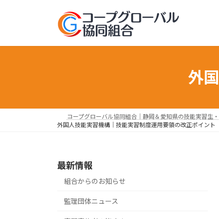
コ
ナ
ン
ビ
テ
ゲ
ン
ー
ツ
シ
へ
ョ
外
ス
ン
キ
に
ッ
移
プ
動
コープグローバル協同組合｜静岡＆愛知県の技能実習生・
外国人技能実習機構｜技能実習制度運用要領の改正ポイント
最新情報
組合からのお知らせ
監理団体ニュース