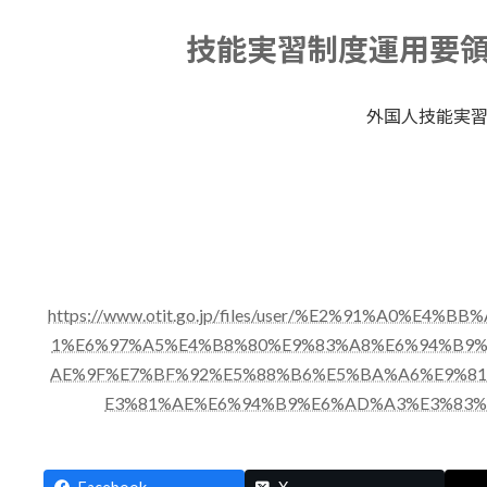
終
更
技能実習制度運用要
新
日
時
:
外国人技能実
https://www.otit.go.jp/files/user/%E2%91%A0%E
1%E6%97%A5%E4%B8%80%E9%83%A8%E6%94%B9
AE%9F%E7%BF%92%E5%88%B6%E5%BA%A6%E9%8
E3%81%AE%E6%94%B9%E6%AD%A3%E3%83%9