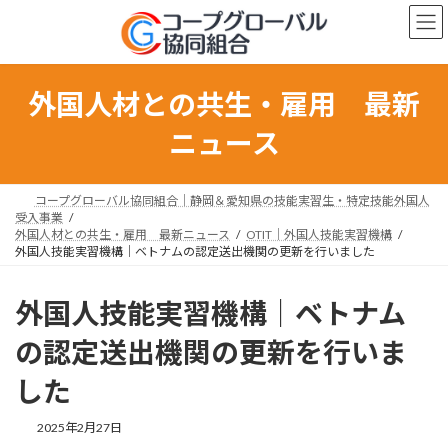
コ
ナ
ン
ビ
テ
ゲ
ン
ー
ツ
シ
外国人材との共生・雇用 最新
へ
ョ
ス
ン
ニュース
キ
に
ッ
移
プ
動
コープグローバル協同組合｜静岡＆愛知県の技能実習生・特定技能外国人
受入事業
外国人材との共生・雇用 最新ニュース
OTIT｜外国人技能実習機構
外国人技能実習機構｜ベトナムの認定送出機関の更新を行いました
外国人技能実習機構｜ベトナム
の認定送出機関の更新を行いま
した
最
2025年2月27日
終