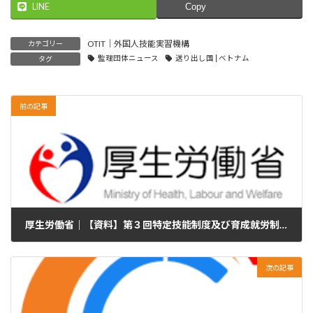
LINE
Copy
OTIT｜外国人技能実習機構
カテゴリー
監理団体ニュース
送り出し国 | ベトナム
タグ
前の記事
厚生労働省｜【資料】第３回特定技能制度及び育成就労制度の円滑な施行及び運用に向けた有識者懇談会
2025年2月27日
次の記事