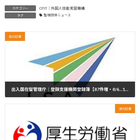
OTIT｜外国人技能実習機構
カテゴリー
監理団体ニュース
タグ
前の記事
出入国在留管理庁｜登録支援機関登録簿【87件増・8/6…10,440件→10,527件登録】
2025年8月13日
次の記事