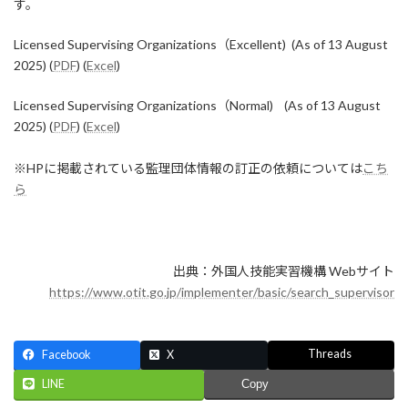
す。
Licensed Supervising Organizations（Excellent) (As of 13 August
2025) (
PDF
) (
Excel
)
Licensed Supervising Organizations（Normal) (As of 13 August
2025) (
PDF
) (
Excel
)
※HPに掲載されている監理団体情報の訂正の依頼については
こち
ら
出典：外国人技能実習機構 Webサイト
https://www.otit.go.jp/implementer/basic/search_supervisor
Threads
Facebook
X
LINE
Copy