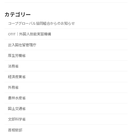
カテゴリー
コープグローバル協同組合からのお知らせ
OTIT｜外国人技能実習機構
出入国在留管理庁
厚生労働省
法務省
経済産業省
外務省
農林水産省
国土交通省
文部科学省
首相官邸