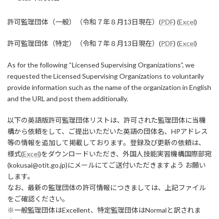
終
更
許可監理団体（一般）（令和７年８月13日現在）(
PDF
) (
Excel
)
新
日
時
許可監理団体（特定）（令和７年８月13日現在）(
PDF
) (
Excel
)
:
As for the following “Licensed Supervising Organizations”, we
requested the Licensed Supervising Organizations to voluntarily
provide information such as the name of the organization in English
and the URL and post them additionally.
以下の英語版許可監理団体リストは、許可された監理団体に当機
構から依頼をして、ご提出いただいた英語の団体名、HPアドレス
等の情報を追加して掲載しております。登録及び更新の依頼は、
様式(
Excel
)をダウンロードいただき、外国人技能実習機構国際部宛
(kokusai@otit.go.jp)にメールにてご送付いただきますよう お願い
します。
なお、最新の監理団体の許可情報につきましては、上記ファイル
をご確認ください。
※一般監理団体はExcellent、特定監理団体はNormalと訳されま