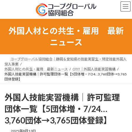
コ
ナ
ン
ビ
テ
ゲ
ン
ー
ツ
シ
外国人材との共生・雇用 最新
へ
ョ
ス
ン
ニュース
キ
に
ッ
移
プ
動
コープグローバル協同組合｜静岡＆愛知県の技能実習生・特定技能外国人
受入事業
外国人材との共生・雇用 最新ニュース
OTIT｜外国人技能実習機構
外国人技能実習機構｜許可監理団体一覧【5団体増・7/24…3,760団体→3,765
団体登録】
外国人技能実習機構｜許可監理
団体一覧【5団体増・7/24…
3,760団体→3,765団体登録】
最
2025年8月13日