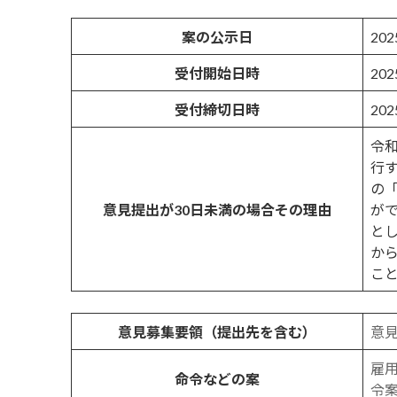
案の公示日
20
受付開始日時
20
受付締切日時
20
令
行
の
意見提出が30日未満の場合その理由
が
と
か
こ
意見募集要領（提出先を含む）
意
雇
命令などの案
令