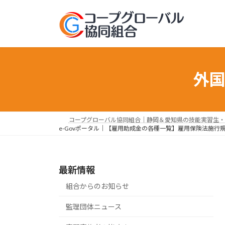
コ
ナ
ン
ビ
テ
ゲ
ン
ー
ツ
シ
へ
ョ
外
ス
ン
キ
に
ッ
移
プ
動
コープグローバル協同組合｜静岡＆愛知県の技能実習生・
e-Govポータル｜【雇用助成金の各種一覧】雇用保険法施
最新情報
組合からのお知らせ
監理団体ニュース