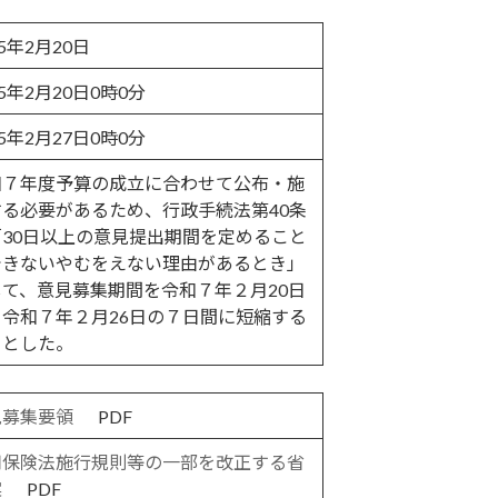
25年2月20日
25年2月20日0時0分
25年2月27日0時0分
和７年度予算の成立に合わせて公布・施
する必要があるため、行政手続法第40条
「30日以上の意見提出期間を定めること
できないやむをえない理由があるとき」
して、意見募集期間を令和７年２月20日
ら令和７年２月26日の７日間に短縮する
ととした。
見募集要領
PDF
用保険法施行規則等の一部を改正する省
案
PDF