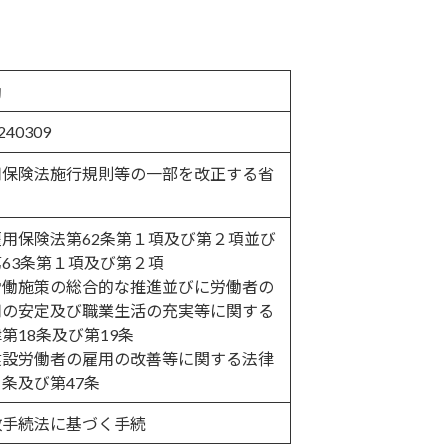
働
240309
用保険法施行規則等の一部を改正する省
雇用保険法第62条第１項及び第２項並び
63条第１項及び第２項
労働施策の総合的な推進並びに労働者の
用の安定及び職業生活の充実等に関する
第18条及び第19条
建設労働者の雇用の改善等に関する法律
条及び第47条
政手続法に基づく手続