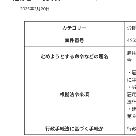
最
2025年2月20日
終
更
新
カテゴリー
労
日
時
495
案件番号
:
雇
定めようとする命令などの題名
令
・
に第
・
根拠法令条項
雇
法律
・
第９
行政手続法に基づく手続か
行