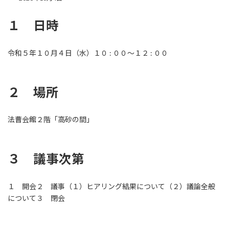
終
更
１ 日時
新
日
時
:
令和５年１０月４日（水）１０ : ００～１２ : ００
２ 場所
法曹会館２階「高砂の間」
３ 議事次第
１ 開会２ 議事（１）ヒアリング結果について（２）議論全般
について３ 閉会