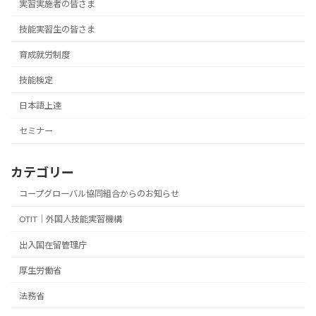
実習実施者の皆さま
技能実習生の皆さま
育成就労制度
技能検定
日本語上達
セミナー
カテゴリー
コープグローバル協同組合からのお知らせ
OTIT｜外国人技能実習機構
出入国在留管理庁
厚生労働省
法務省