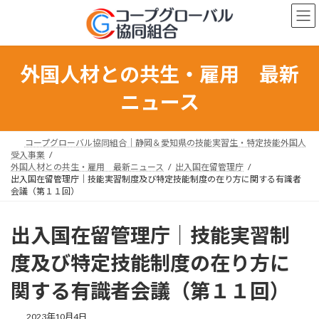
コ
ナ
ン
ビ
テ
ゲ
ン
ー
ツ
シ
外国人材との共生・雇用 最新
へ
ョ
ス
ン
ニュース
キ
に
ッ
移
プ
動
コープグローバル協同組合｜静岡＆愛知県の技能実習生・特定技能外国人
受入事業
外国人材との共生・雇用 最新ニュース
出入国在留管理庁
出入国在留管理庁｜技能実習制度及び特定技能制度の在り方に関する有識者
会議（第１１回）
出入国在留管理庁｜技能実習制
度及び特定技能制度の在り方に
関する有識者会議（第１１回）
最
2023年10月4日