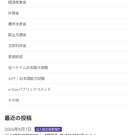
経済産業省
外務省
農林水産省
国土交通省
文部科学省
首相官邸
在ベトナム日本国大使館
JLPT｜日本語能力試験
e-Govパブリックコメント
その他
最近の投稿
2026年8月7日
出入国在留管理庁