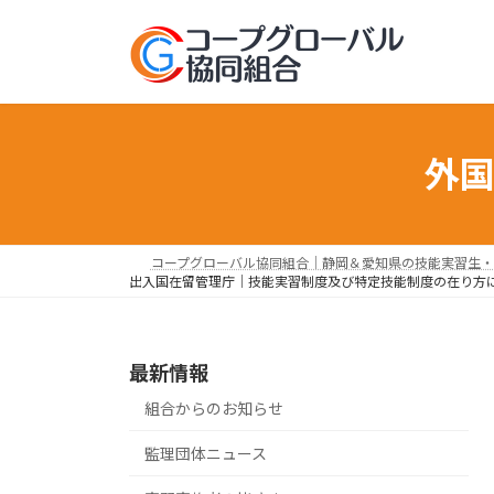
コ
ナ
ン
ビ
テ
ゲ
ン
ー
ツ
シ
へ
ョ
外
ス
ン
キ
に
ッ
移
プ
動
コープグローバル協同組合｜静岡＆愛知県の技能実習生・
出入国在留管理庁｜技能実習制度及び特定技能制度の在り方
最新情報
組合からのお知らせ
監理団体ニュース