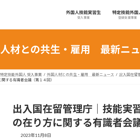
外国人技能実習生
特定技能外国
受入事業
登録支援事業
国人材との共生・雇用 最新ニュ
特定技能外国人 受入事業
外国人材との共生・雇用 最新ニュース
出入国在留
に関する有識者会議（第１４回）
出入国在留管理庁｜技能実
の在り方に関する有識者会
最
2023年11月8日