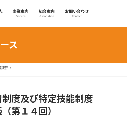
人
事業案内
組合案内
お問い合わせ
Service
Association
Contact
ース
管理庁
習制度及び特定技能制度
議（第１４回）