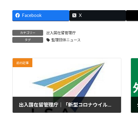
Facebook
X
出入国在留管理庁
カテゴリー
監理団体ニュース
タグ
前の記事
出入国在留管理庁｜「新型コロナウイルス感染症の感染拡大の影響に伴う取扱い」を変更しました【※2024年1月1日から特定技能外国人の支援として行う定期（3か月に1回）面談は、原則として対面により実施する必要があります】
2023年11月8日