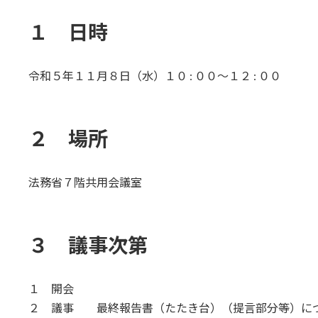
終
更
１ 日時
新
日
時
:
令和５年１１月８日（水）１０ : ００～１２ : ００
２ 場所
法務省７階共用会議室
３ 議事次第
１ 開会
２ 議事 最終報告書（たたき台）（提言部分等）に