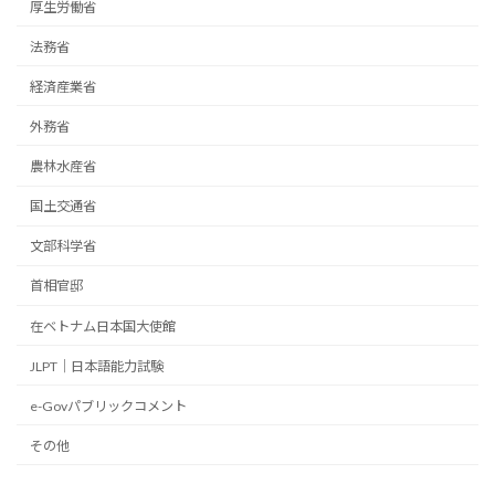
厚生労働省
法務省
経済産業省
外務省
農林水産省
国土交通省
文部科学省
首相官邸
在ベトナム日本国大使館
JLPT｜日本語能力試験
e-Govパブリックコメント
その他