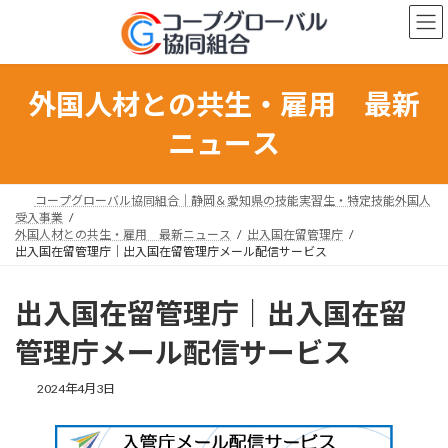
コ
ナ
ン
ビ
テ
ゲ
ン
ー
ツ
シ
外国人材との共生・雇用 最新
へ
ョ
ス
ン
ニュース
キ
に
ッ
移
プ
動
コープグローバル協同組合｜静岡＆愛知県の技能実習生・特定技能外国人
受入事業
外国人材との共生・雇用 最新ニュース
出入国在留管理庁
出入国在留管理庁｜出入国在留管理庁メール配信サービス
出入国在留管理庁｜出入国在留
管理庁メール配信サービス
最
2024年4月3日
終
更
新