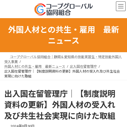
コ
ナ
ン
ビ
テ
ゲ
ン
ー
ツ
シ
外国人材との共生・雇用 最新
へ
ョ
ス
ン
ニュース
キ
に
ッ
移
プ
動
コープグローバル協同組合｜静岡＆愛知県の技能実習生・特定技能外国人
受入事業
外国人材との共生・雇用 最新ニュース
出入国在留管理庁
出入国在留管理庁｜【制度説明資料の更新】外国人材の受入れ及び共生社会
実現に向けた取組
出入国在留管理庁｜【制度説明
資料の更新】外国人材の受入れ
及び共生社会実現に向けた取組
最
2024年9月30日