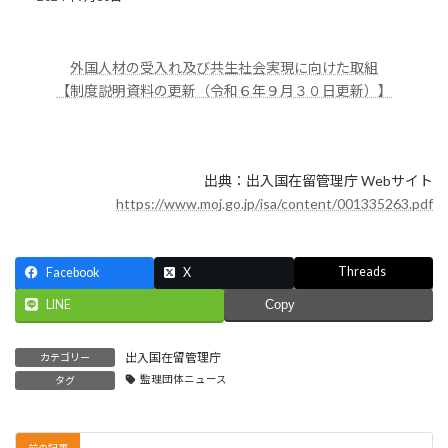
終
更
新
外国人材の受入れ及び共生社会実現に向けた取組
日
時
【制度説明資料の更新（令和６年９月３０日更新）】
:
出典：出入国在留管理庁 Webサイト
https://www.moj.go.jp/isa/content/001335263.pdf
Threads
Facebook
X
LINE
Copy
出入国在留管理庁
カテゴリー
監理団体ニュース
タグ
前の記事