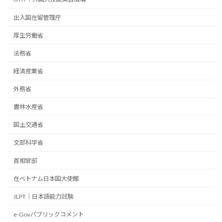
出入国在留管理庁
厚生労働省
法務省
経済産業省
外務省
農林水産省
国土交通省
文部科学省
首相官邸
在ベトナム日本国大使館
JLPT｜日本語能力試験
e-Govパブリックコメント