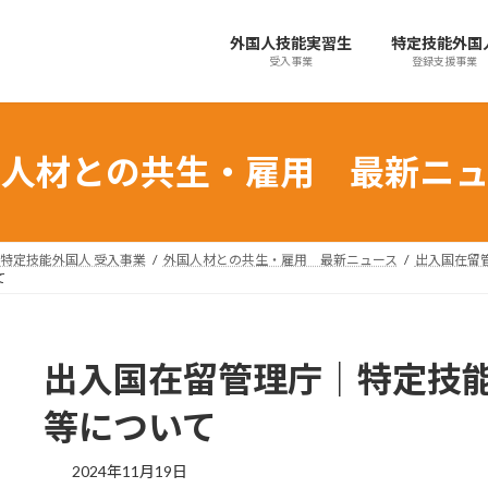
外国人技能実習生
特定技能外国
受入事業
登録支援事業
国人材との共生・雇用 最新ニュ
特定技能外国人 受入事業
外国人材との共生・雇用 最新ニュース
出入国在留
て
出入国在留管理庁｜特定技
等について
最
2024年11月19日