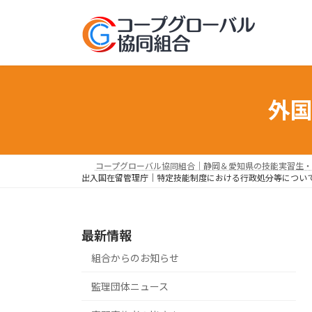
コ
ナ
ン
ビ
テ
ゲ
ン
ー
ツ
シ
へ
ョ
外
ス
ン
キ
に
ッ
移
プ
動
コープグローバル協同組合｜静岡＆愛知県の技能実習生・
出入国在留管理庁｜特定技能制度における行政処分等につい
最新情報
組合からのお知らせ
監理団体ニュース