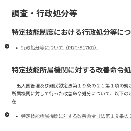
終
更
調査・行政処分等
新
日
時
:
特定技能制度における行政処分等につ
行政処分等について（PDF : 517KB）
特定技能所属機関に対する改善命令処
出入国管理及び難民認定法第１９条の２１第１項の規
所属機関に対して行った改善命令処分について、以下の
在
特定技能所属機関に対する改善命令（法第１９条の２１第１