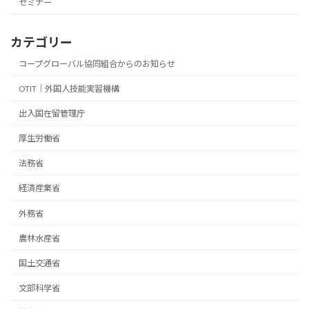
セミナー
カテゴリー
コープグローバル協同組合からのお知らせ
OTIT｜外国人技能実習機構
出入国在留管理庁
厚生労働省
法務省
経済産業省
外務省
農林水産省
国土交通省
文部科学省