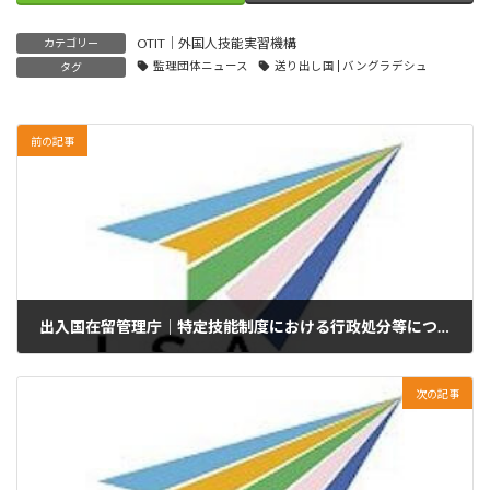
OTIT｜外国人技能実習機構
カテゴリー
監理団体ニュース
送り出し国 | バングラデシュ
タグ
前の記事
出入国在留管理庁｜特定技能制度における行政処分等について
2024年11月19日
次の記事