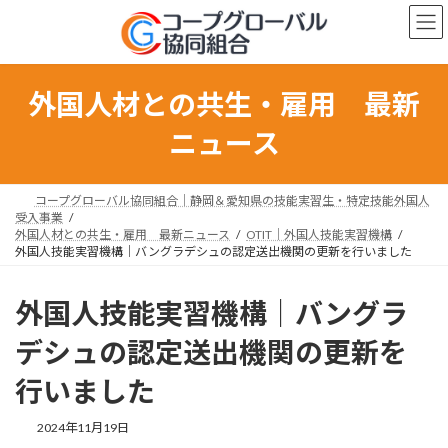
コ
ナ
ン
ビ
テ
ゲ
ン
ー
ツ
シ
外国人材との共生・雇用 最新
へ
ョ
ス
ン
ニュース
キ
に
ッ
移
プ
動
コープグローバル協同組合｜静岡＆愛知県の技能実習生・特定技能外国人
受入事業
外国人材との共生・雇用 最新ニュース
OTIT｜外国人技能実習機構
外国人技能実習機構｜バングラデシュの認定送出機関の更新を行いました
外国人技能実習機構｜バングラ
デシュの認定送出機関の更新を
行いました
最
2024年11月19日
終