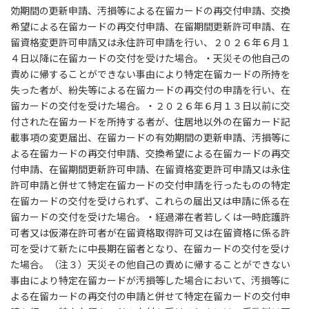
効期間の更新申請、汚損等による在留カードの再交付申請、交換
希望による在留カードの再交付申請、在留期間更新許可申請、在
留資格変更許可申請又は永住許可申請を行い、２０２６年６月１
４日以降に在留カードの交付を受けた場合。・天災その他自己の
責めに帰することができない事由により特定在留カードの所持を
失った者が、紛失等による在留カードの再交付の申請を行い、在
留カードの交付を受けた場合。・２０２６年６月１３日以前に交
付された在留カードを所持する者が、住居地以外の在留カード記
載事項の変更届出、在留カードの有効期間の更新申請、汚損等に
よる在留カードの再交付申請、交換希望による在留カードの再交
付申請、在留期間更新許可申請、在留資格変更許可申請又は永住
許可申請と併せて特定在留カードの交付申請を行ったものの特定
在留カードの交付を受けられず、これらの届出又は申請に係る在
留カードの交付を受けた場合。・経過滞在者若しくは一時庇護許
可者又は仮滞在許可者が在留資格取得許可又は在留資格に係る許
可を受けて新たに中長期在留者となり、在留カードの交付を受け
た場合。（注３）天災その他自己の責めに帰することができない
事由により特定在留カードが汚損等した場合において、汚損等に
よる在留カードの再交付の申請と併せて特定在留カードの交付申