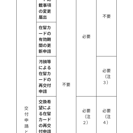
載事項
の変更
不要
届出
在留カ
ードの
必要
有効期
間の更
新申請
汚損等
による
必要
在留カ
（注
ードの
３）
不要
再交付
申請
交換希
望によ
交
必要
必要
る在留
付
（注
（注
カード
申
２）
４）
の再交
請
付申請
と