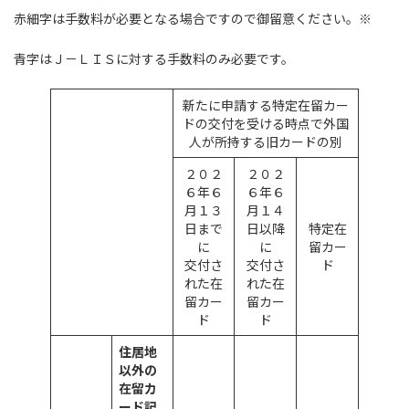
赤細字は手数料が必要となる場合ですので御留意ください。※
青字はＪ－ＬＩＳに対する手数料のみ必要です。
新たに申請する特定在留カー
ドの交付を受ける時点で外国
人が所持する旧カードの別
２０２
２０２
６年６
６年６
月１３
月１４
日まで
日以降
特定在
に
に
留カー
交付さ
交付さ
ド
れた在
れた在
留カー
留カー
ド
ド
住居地
以外の
在留カ
ード記