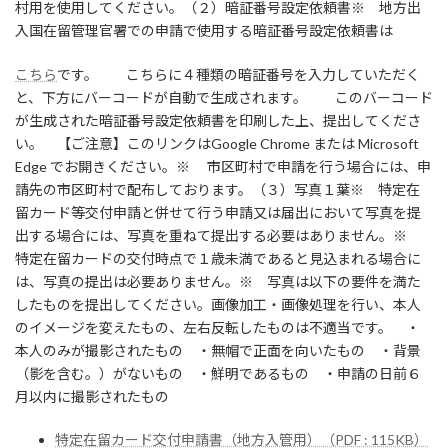
村用を使用してください。（２）暗証番号設定依頼書※ 地方出
入国在留管理官署での申請で使用する暗証番号設定依頼書は
こちら
です。 こちらに４種類の暗証番号を入力していただく
と、下方にバーコードが自動で生成されます。 このバーコード
が生成された暗証番号設定依頼書を印刷した上、提出してくださ
い。 【ご注意】このリンクはGoogle Chrome または Microsoft
Edge でお開きください。※ 市区町村で申請を行う場合には、申
請先の市区町村で配布しております。（３）写真１葉※ 特定在
留カード等交付申請と併せて行う申請又は届出において写真を提
出する場合には、写真を重ねて提出する必要はありません。※
特定在留カードの交付時点で１歳未満であると見込まれる場合に
は、写真の提出は必要ありません。※ 写真は以下の要件を満た
したものを提出してください。画像加工・画像処理を行い、本人
のイメージを変えたもの、左右反転したものは不適当です。 ・
本人のみが撮影されたもの ・無帽で正面を向いたもの ・背景
（影を含む。）がないもの ・鮮明であるもの ・申請の日前６
月以内に撮影されたもの
特定在留カード交付申請書（地方入管用）（PDF : 115KB）