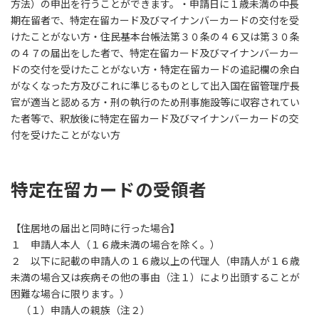
方法）の申出を行うことができます。・申請日に１歳未満の中長
期在留者で、特定在留カード及びマイナンバーカードの交付を受
けたことがない方・住民基本台帳法第３０条の４６又は第３０条
の４７の届出をした者で、特定在留カード及びマイナンバーカー
ドの交付を受けたことがない方・特定在留カードの追記欄の余白
がなくなった方及びこれに準じるものとして出入国在留管理庁長
官が適当と認める方・刑の執行のため刑事施設等に収容されてい
た者等で、釈放後に特定在留カード及びマイナンバーカードの交
付を受けたことがない方
特定在留カードの受領者
【住居地の届出と同時に行った場合】
１ 申請人本人（１６歳未満の場合を除く。）
２ 以下に記載の申請人の１６歳以上の代理人（申請人が１６歳
未満の場合又は疾病その他の事由（注１）により出頭することが
困難な場合に限ります。）
（１）申請人の親族（注２）