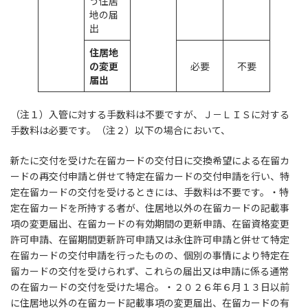
う住居
地の届
出
住居地
の変更
必要
不要
届出
（注１）入管に対する手数料は不要ですが、Ｊ－ＬＩＳに対する
手数料は必要です。（注２）以下の場合において、
新たに交付を受けた在留カードの交付日に交換希望による在留カ
ードの再交付申請と併せて特定在留カードの交付申請を行い、特
定在留カードの交付を受けるときには、手数料は不要です。・特
定在留カードを所持する者が、住居地以外の在留カードの記載事
項の変更届出、在留カードの有効期間の更新申請、在留資格変更
許可申請、在留期間更新許可申請又は永住許可申請と併せて特定
在留カードの交付申請を行ったものの、個別の事情により特定在
留カードの交付を受けられず、これらの届出又は申請に係る通常
の在留カードの交付を受けた場合。・２０２６年６月１３日以前
に住居地以外の在留カード記載事項の変更届出、在留カードの有