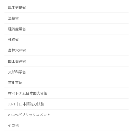
厚生労働省
法務省
経済産業省
外務省
農林水産省
国土交通省
文部科学省
首相官邸
在ベトナム日本国大使館
JLPT｜日本語能力試験
e-Govパブリックコメント
その他