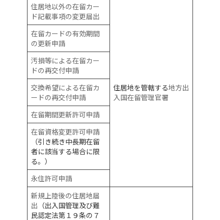
住居地以外の在留カー
ド記載事項の変更届出
在留カードの有効期間
の更新申請
汚損等による在留カー
ドの再交付申請
交換希望による在留カ
住居地を管轄する
地方出
ードの再交付申請
入国在留管理官署
在留期間更新許可申請
在留資格変更許可申請
（引き続き中長期在留
者に該当する場合に限
る。）
永住許可申請
新規上陸後の住居地届
出
（出入国管理及び難
民認定法第１９条の７