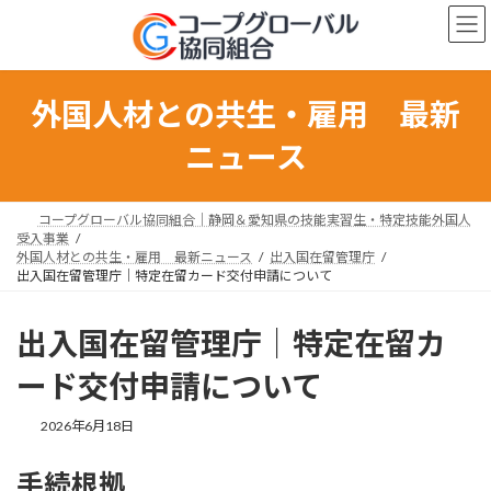
コ
ナ
ン
ビ
テ
ゲ
ン
ー
ツ
シ
外国人材との共生・雇用 最新
へ
ョ
ス
ン
ニュース
キ
に
ッ
移
プ
動
コープグローバル協同組合｜静岡＆愛知県の技能実習生・特定技能外国人
受入事業
外国人材との共生・雇用 最新ニュース
出入国在留管理庁
出入国在留管理庁｜特定在留カード交付申請について
出入国在留管理庁｜特定在留カ
ード交付申請について
最
2026年6月18日
終
更
手続根拠
新