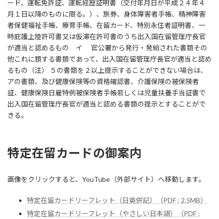
ード、運転免許証、運転経歴証明書（交付年月日が平成２４年４
月１日以降のものに限る。）、旅券、身体障害者手帳、精神障害
者保健福祉手帳、療育手帳、在留カード、特別永住者証明書、一
時庇護上陸許可書又は仮滞在許可書のうち出入国在留管理庁長官
が適当と認めるもの イ 官公署から発行・発給された書類その
他これに類する書類であって、出入国在留管理庁長官が適当と認め
るもの（注） ５の書類を２以上提示することができない場合は、
アの書類、及び健康保険等の資格確認書、介護保険の被保険者
証、健康保険日雇特例被保険者手帳若しくは児童扶養手当証書で
出入国在留管理庁長官が適当と認める書類の提示とすることがで
きる。
特定在留カードの御案内
画像をクリックすると、YouTube（外部サイト）へ移動します。
特定在留カードリーフレット（日英併記）（PDF : 2.5MB）
特定在留カードリーフレット（やさしい日本語）（PDF :