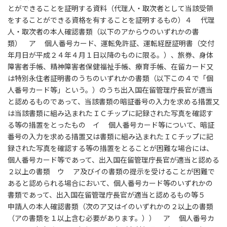
とができることを証明する資料（代理人・取次者として当該受領
をすることができる資格を有することを証明するもの）４ 代理
人・取次者の本人確認書類（以下のアからウのいずれかの書
類） ア 個人番号カード、運転免許証、運転経歴証明書（交付
年月日が平成２４年４月１日以降のものに限る。）、旅券、身体
障害者手帳、精神障害者保健福祉手帳、療育手帳、在留カード又
は特別永住者証明書のうちのいずれかの書類（以下この４で「個
人番号カード等」という。）のうち出入国在留管理庁長官が適当
と認めるものであって、当該書類の暗証番号の入力を求める措置又
は当該書類に組み込まれたＩＣチップに記録された写真を確認す
る等の措置をとったもの イ 個人番号カード等について、暗証
番号の入力を求める措置又は書類に組み込まれたＩＣチップに記
録された写真を確認する等の措置をとることが困難な場合には、
個人番号カード等であって、出入国在留管理庁長官が適当と認める
２以上の書類 ウ ア及びイの書類の提示を受けることが困難で
あると認められる場合において、個人番号カード等のいずれかの
書類であって、出入国在留管理庁長官が適当と認めるもの等５
申請人の本人確認書類（次のア又はイのいずれかの２以上の書類
（アの書類を１以上含む必要があります。）） ア 個人番号カ