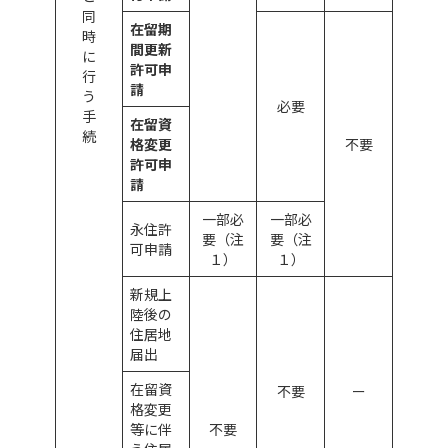
同
在留期
時
間更新
に
許可申
行
請
う
必要
手
在留資
続
格変更
不要
許可申
請
一部必
一部必
永住許
要（注
要（注
可申請
１）
１）
新規上
陸後の
住居地
届出
在留資
不要
ー
格変更
等に伴
不要