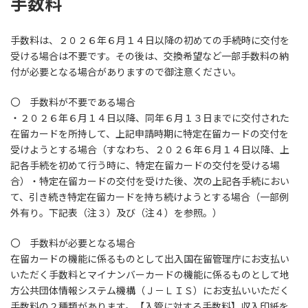
手数料
手数料は、２０２６年６月１４日以降の初めての手続時に交付を
受ける場合は不要です。その後は、交換希望など一部手数料の納
付が必要となる場合がありますので御注意ください。
〇 手数料が不要である場合
・２０２６年６月１４日以降、同年６月１３日までに交付された
在留カードを所持して、上記申請時期に特定在留カードの交付を
受けようとする場合（すなわち、２０２６年６月１４日以降、上
記各手続を初めて行う時に、特定在留カードの交付を受ける場
合）・特定在留カードの交付を受けた後、次の上記各手続におい
て、引き続き特定在留カードを持ち続けようとする場合（一部例
外有り。下記表（注３）及び（注４）を参照。）
〇 手数料が必要となる場合
在留カードの機能に係るものとして出入国在留管理庁にお支払い
いただく手数料とマイナンバーカードの機能に係るものとして地
方公共団体情報システム機構（Ｊ－ＬＩＳ）にお支払いいただく
手数料の２種類があります。【入管に対する手数料】収入印紙を