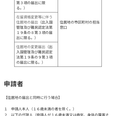
第３項の届出に限
る。）
在留資格変更等に伴う
住居地の届出
（出入国
住居地の市区町村の担当
管理及び難民認定法第
窓口
１９条の８第３項の届
出に限る。）
住居地の変更届出
（出
入国管理及び難民認定
法第１９条の９第３項
の届出に限る。）
申請者
【住居地の届出と同時に行う場合】
１ 申請人本人（１６歳未満の者を除く。）
２ 以下の代理人（申請人が１６歳未満又は病気、身体の障害そ