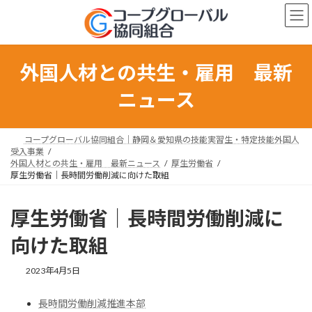
コ
ナ
ン
ビ
テ
ゲ
ン
ー
ツ
シ
外国人材との共生・雇用 最新
へ
ョ
ス
ン
ニュース
キ
に
ッ
移
プ
動
コープグローバル協同組合｜静岡＆愛知県の技能実習生・特定技能外国人
受入事業
外国人材との共生・雇用 最新ニュース
厚生労働省
厚生労働省｜長時間労働削減に向けた取組
厚生労働省｜長時間労働削減に
向けた取組
最
2023年4月5日
終
更
長時間労働削減推進本部
新