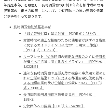
革推進本部」を設置し、長時間労働の抑制や年次有給休暇の取得
促進等の「働き方改革」について、労使団体への協力要請や情報
発信等を行っております。
長時間労働削減推進本部
「過労死等ゼロ」緊急対策 ［PDF形式：236KB］
労働時間の適正な把握のために使用者が講ずべき措置
に関するガイドライン（平成29年１月20日策定）
［PDF形式：156KB］
リーフレット『労働時間の適正な把握のために使用者
が講ずべき措置に関するガイドライン』 ［PDF形式：
1,032KB］
違法な長時間労働や過労死等が複数の事業場で認めら
れた企業の経営トップに対する都道府県労働局長等に
よる指導の実施及び企業名の公表について［PDF形
式：744KB］
長時間労働削減推進本部概要資料 ［PDF形式：
158KB］
労使団体への要請［PDF形式：549KB］