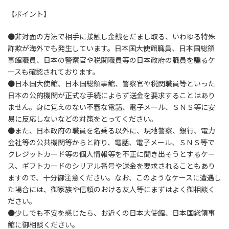
更
【ポイント】
新
日
時
●非対面の方法で相手に接触し金銭をだまし取る、いわゆる特殊
:
詐欺が海外でも発生しています。日本国大使館職員、日本国総領
事館職員、日本の警察官や税関職員等の日本政府の職員を騙るケ
ースも確認されております。
●日本国大使館、日本国総領事館、警察官や税関職員等といった
日本の公的機関が正式な手続によらず送金を要求することはあり
ません。身に覚えのない不審な電話、電子メール、ＳＮＳ等に安
易に反応しないなどの対策をとってください。
●また、日本政府の職員を名乗る以外に、現地警察、銀行、電力
会社等の公共機関等からと詐り、電話、電子メール、ＳＮＳ等で
クレジットカード等の個人情報等を不正に聞き出そうとするケー
ス、ギフトカードのシリアル番号や送金を要求されることもあり
ますので、十分御注意ください。なお、このようなケースに遭遇し
た場合には、御家族や信頼のおける友人等にまずはよく御相談く
ださい。
●少しでも不安を感じたら、お近くの日本大使館、日本国総領事
館に御相談ください。