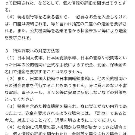
って使用された」などとして、個人情報の詳細を聞き出そうとす
る。
（４）現地銀行等を名乗る者から、「必要なお金を入金しなけれ
ば、口座は凍結される」等と言われ指定の口座への送金を要求さ
れる。また、公共機関等を名乗る者から料金未払い等により送金
を要求される。
３ 特殊詐欺への対応方法等
（１）日本国大使館、日本国総領事館、日本の警察や税関等とい
った日本の公的機関が正式な手続によらず税金、罰金、保釈金の
名目で送金を要求することはありません。
（２）また、日本国大使館や日本国総領事館は、他の公的機関か
らの送金要求を代行することもありません。身に覚えのない不審
な電話、電子メール、ＳＮＳ等に安易に反応しないなどの対策を
とってください。
（３）警察を含めた捜査機関を騙られ、身に覚えがない内容であ
った上で、送金を要求されるような場合には、「詐欺」であると
考え、対応することなく、通話を切るようにしてください。
（４）社会的に信用度の高い機関から電話が掛かってきた場合で
も、個人情報の詳細を聞かれたり、金銭等を要求される場合には