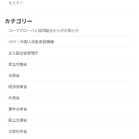
セミナー
カテゴリー
コープグローバル協同組合からのお知らせ
OTIT｜外国人技能実習機構
出入国在留管理庁
厚生労働省
法務省
経済産業省
外務省
農林水産省
国土交通省
文部科学省