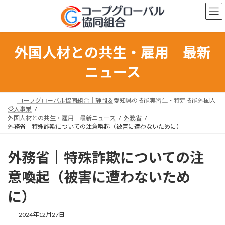
コ
ナ
ン
ビ
テ
ゲ
ン
ー
ツ
シ
外国人材との共生・雇用 最新
へ
ョ
ス
ン
ニュース
キ
に
ッ
移
プ
動
コープグローバル協同組合｜静岡＆愛知県の技能実習生・特定技能外国人
受入事業
外国人材との共生・雇用 最新ニュース
外務省
外務省｜特殊詐欺についての注意喚起（被害に遭わないために）
外務省｜特殊詐欺についての注
意喚起（被害に遭わないため
に）
最
2024年12月27日
終