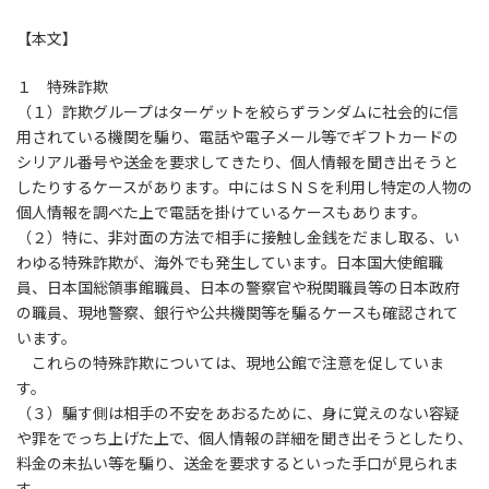
【本文】
１ 特殊詐欺
（１）詐欺グループはターゲットを絞らずランダムに社会的に信
用されている機関を騙り、電話や電子メール等でギフトカードの
シリアル番号や送金を要求してきたり、個人情報を聞き出そうと
したりするケースがあります。中にはＳＮＳを利用し特定の人物の
個人情報を調べた上で電話を掛けているケースもあります。
（２）特に、非対面の方法で相手に接触し金銭をだまし取る、い
わゆる特殊詐欺が、海外でも発生しています。日本国大使館職
員、日本国総領事館職員、日本の警察官や税関職員等の日本政府
の職員、現地警察、銀行や公共機関等を騙るケースも確認されて
います。
これらの特殊詐欺については、現地公館で注意を促していま
す。
（３）騙す側は相手の不安をあおるために、身に覚えのない容疑
や罪をでっち上げた上で、個人情報の詳細を聞き出そうとしたり、
料金の未払い等を騙り、送金を要求するといった手口が見られま
す。