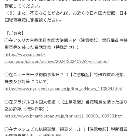
警戒してください。
（５）また、不安なことがあれば、お近くの日本国大使館、日本
国総領事館に御相談ください。
【ご参考】
○在アメリカ合衆国日本国大使館ＨＰ（注意喚起：銀行職員や警
察官等を装った電話詐欺（特殊詐欺））
https://www.us.emb-
japan.go.jp/j/anzen/archive/2024/20240926ryojimail.pdf
○在ニューヨーク総領事館ＨＰ（【注意喚起】特殊詐欺の種類、
概要及び対策について）
https://www.ny.us.emb-japan.go.jp/itpr_ja/News_110824.html
○在ブラジル日本国大使館（【注意喚起】当館職員を装った振り
込め詐欺（特殊詐欺））
https://www.br.emb-japan.go.jp/itpr_ja/11_000001_00953.html
○在ナッシュビル総領事館 領事メール（【注意喚起】税関職員