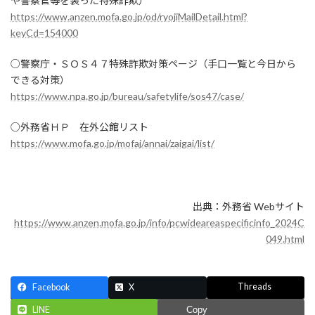
や警察官等を装った特殊詐欺）
https://www.anzen.mofa.go.jp/od/ryojiMailDetail.html?
keyCd=154000
○警察庁・ＳＯＳ４７特殊詐欺対策ページ（手口一覧と今日から
できる対策）
https://www.npa.go.jp/bureau/safetylife/sos47/case/
○外務省ＨＰ 在外公館リスト
https://www.mofa.go.jp/mofaj/annai/zaigai/list/
出典：外務省 Webサイト
https://www.anzen.mofa.go.jp/info/pcwideareaspecificinfo_2024C
049.html
Threads
Facebook
X
LINE
Copy