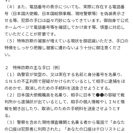
（４）また、電話番号の表示についても、実際に存在する電話番
号（日本国大使館、日本国総領事館、現地警察等）を偽装表示さ
せる等、犯罪の手口は益々巧妙になってきています。御自身で公式
ホームページで電話番号等を確認してかけ直す等、慎重に対応し
ていただくことが肝要です。
（５）特殊詐欺の被害が増えている現状を御認識いただき、手口の
特徴をしっかり把握し被害に遭わないよう十分に御注意くださ
い。
２ 特殊詐欺の主な手口（例）
（１）偽警官が架空の、又は実在する名前と身分番号を名乗り、
ＳＮＳの不正利用で容疑がかけられているとして相手に逮捕をほ
のめかせ、取消しのための手続料を送金させようとする。
（２）日本国大使館職員を名乗り、相手に日本で●●の容疑で裁
判所から逮捕状が出ているとして、相手の個人情報やＬＩＮＥ情
報を聞き出したり、取消しのための手続料を送金させようとす
る。
（３）警察を含めた現地捜査機関と名乗る者から電話で「あなた
の口座は犯罪者に利用された」「あなたの口座はテロリストによ