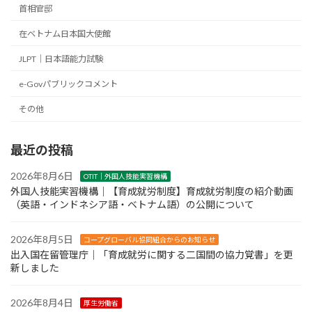
首相官邸
在ベトナム日本国大使館
JLPT｜日本語能力試験
e-Govパブリックコメント
その他
最近の投稿
2026年8月6日
OTIT｜外国人技能実習機構
外国人技能実習機構｜【育成就労制度】育成就労制度の紹介動画
（英語・インドネシア語・ベトナム語）の公開について
2026年8月5日
コープグローバル協同組合からのお知らせ
出入国在留管理庁｜「育成就労に関する二国間の協力覚書」を更
新しました
2026年8月4日
厚生労働省