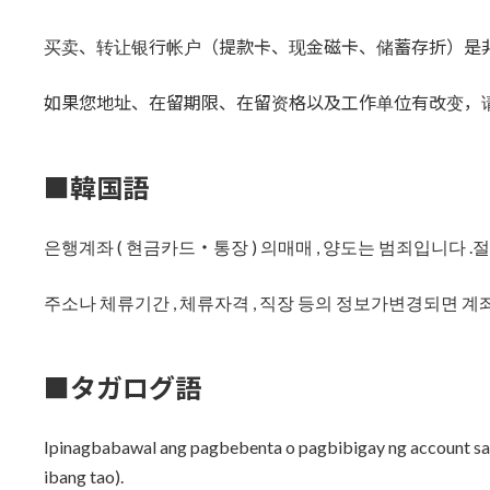
买卖、转让银行帐户（提款卡、现金磁卡、储蓄存折）是
如果您地址、在留期限、在留资格以及工作单位有改变，
■韓国語
은행계좌 ( 현금카드・통장 ) 의매매 , 양도는 범죄입니다 .
주소나 체류기간 , 체류자격 , 직장 등의 정보가변경되면 계
■タガログ語
Ipinagbabawal ang pagbebenta o pagbibigay ng account s
ibang tao).