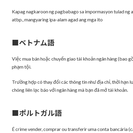
Kapag nagkaroon ng pagbabago sa impormasyon tulad ng adr
atbp., mangyaring ipa-alam agad ang mga ito
■ベトナム語
Việc mua bán hoặc chuyển giao tài khoản ngân hàng (bao gồm
phạm tội.
Trường hợp có thay đổi các thông tin như địa chỉ, thời hạn lưu
chóng liên lạc báo với ngân hàng mà bạn đã mở tài khoản.
■ポルトガル語
É crime vender, comprar ou transferir uma conta bancária (c