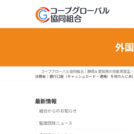
コ
ナ
ン
ビ
テ
ゲ
ン
ー
ツ
シ
へ
ョ
外
ス
ン
キ
に
ッ
移
プ
動
コープグローバル協同組合｜静岡＆愛知県の技能実習生・
法務省｜銀行口座（キャッシュカード・通帳）を他の人にあ
最新情報
組合からのお知らせ
監理団体ニュース