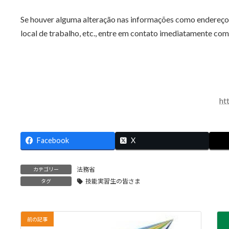
Se houver alguma alteração nas informações como endereço,
local de trabalho, etc., entre em contato imediatamente com
ht
Facebook
X
法務省
カテゴリー
技能実習生の皆さま
タグ
前の記事