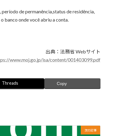
 período de permanência,status de residência,
 o banco onde você abriu a conta.
出典：法務省 Webサイト
tps://www.moj.go.jp/isa/content/001403099.pdf
Threads
Copy
次の記事