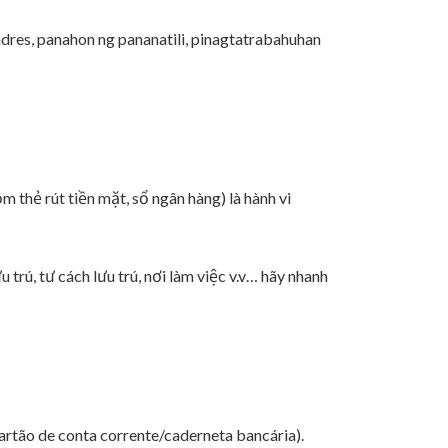
es, panahon ng pananatili, pinagtatrabahuhan
 thẻ rút tiền mặt, sổ ngân hàng) là hành vi
 trú, tư cách lưu trú, nơi làm việc v.v… hãy nhanh
artão de conta corrente/caderneta bancária).