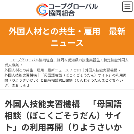
コ
ナ
ン
ビ
テ
ゲ
ン
ー
ツ
シ
外国人材との共生・雇用 最新
へ
ョ
ス
ン
ニュース
キ
に
ッ
移
プ
動
コープグローバル協同組合｜静岡＆愛知県の技能実習生・特定技能外国人
受入事業
外国人材との共生・雇用 最新ニュース
OTIT｜外国人技能実習機構
外国人技能実習機構｜「母国語相談（ぼこくごそうだん）サイト」の利用再
開（りようさいかい）と臨時相談窓口閉鎖（りんじそうだんまどぐちへい
さ）のおしらせ
外国人技能実習機構｜「母国語
相談（ぼこくごそうだん）サイ
ト」の利用再開（りようさいか