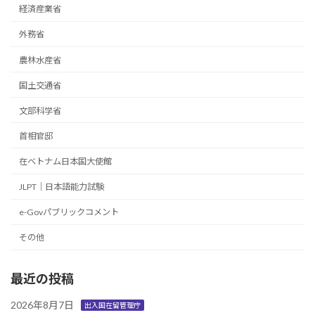
経済産業省
外務省
農林水産省
国土交通省
文部科学省
首相官邸
在ベトナム日本国大使館
JLPT｜日本語能力試験
e-Govパブリックコメント
その他
最近の投稿
2026年8月7日
出入国在留管理庁