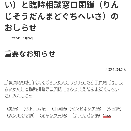
い）と臨時相談窓口閉鎖（りん
じそうだんまどぐちへいさ）の
おしらせ
最
2024年4月26日
終
更
重要なお知らせ
新
日
時
:
2024.04.26
「母国語相談（ぼこくごそうだん）サイト」の利用再開（りよう
さいかい）と臨時相談窓口閉鎖（りんじそうだんまどぐちへい
さ）のおしらせ
（
英語
）（
ベトナム語
）（
中国語
)（
インドネシア語
）（
タイ語
）
（
カンボジア語
）（
ミャンマー語
）（
フィリピン語
）
New