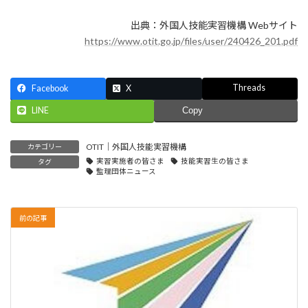
出典：外国人技能実習機構 Webサイト
https://www.otit.go.jp/files/user/240426_201.pdf
Threads
Facebook
X
LINE
Copy
OTIT｜外国人技能実習機構
カテゴリー
実習実施者の皆さま
技能実習生の皆さま
タグ
監理団体ニュース
前の記事