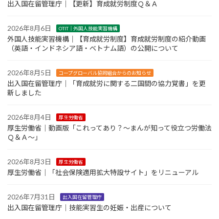
出入国在留管理庁｜【更新】育成就労制度Ｑ＆Ａ
2026年8月6日
OTIT｜外国人技能実習機構
外国人技能実習機構｜【育成就労制度】育成就労制度の紹介動画
（英語・インドネシア語・ベトナム語）の公開について
2026年8月5日
コープグローバル協同組合からのお知らせ
出入国在留管理庁｜「育成就労に関する二国間の協力覚書」を更
新しました
2026年8月4日
厚生労働省
厚生労働省｜動画版「これってあり？～まんが知って役立つ労働法
Ｑ＆Ａ～」
2026年8月3日
厚生労働省
厚生労働省｜「社会保険適用拡大特設サイト」をリニューアル
2026年7月31日
出入国在留管理庁
出入国在留管理庁｜技能実習生の妊娠・出産について