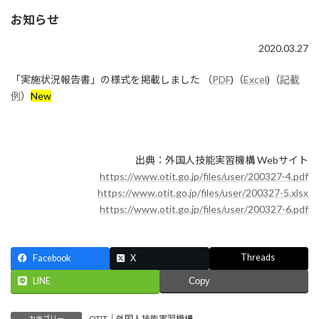
更
お知らせ
新
日
2020.03.27
時
:
「実施状況報告書」の様式を掲載しました （
PDF
)（
Excel
)（
記載
例
）
New
出典：外国人技能実習機構 Webサイト
https://www.otit.go.jp/files/user/200327-4.pdf
https://www.otit.go.jp/files/user/200327-5.xlsx
https://www.otit.go.jp/files/user/200327-6.pdf
Threads
Facebook
X
LINE
Copy
OTIT｜外国人技能実習機構
カテゴリー