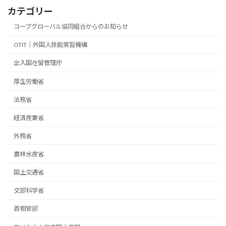
カテゴリー
コープグローバル協同組合からのお知らせ
OTIT｜外国人技能実習機構
出入国在留管理庁
厚生労働省
法務省
経済産業省
外務省
農林水産省
国土交通省
文部科学省
首相官邸