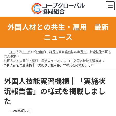
コ
ナ
ン
ビ
テ
ゲ
ン
ー
ツ
シ
外国人材との共生・雇用 最新
へ
ョ
ス
ン
ニュース
キ
に
ッ
移
プ
動
コープグローバル協同組合｜静岡＆愛知県の技能実習生・特定技能外国人
受入事業
外国人材との共生・雇用 最新ニュース
OTIT｜外国人技能実習機構
外国人技能実習機構｜「実施状況報告書」の様式を掲載しました
外国人技能実習機構｜「実施状
況報告書」の様式を掲載しまし
た
最
2020年3月27日
終