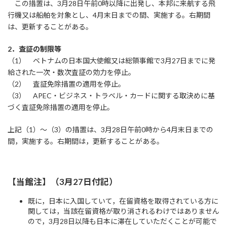
この措置は、3月28日午前0時以降に出発し、本邦に来航する飛
行機又は船舶を対象とし、4月末日までの間、実施する。右期間
は、更新することがある。
2
．査証の制限等
（1） ベトナムの日本国大使館又は総領事館で3月27日までに発
給された一次・数次査証の効力を停止。
（2） 査証免除措置の適用を停止。
（3） APEC・ビジネス・トラベル・カードに関する取決めに基
づく査証免除措置の適用を停止。
上記（1）～（3）の措置は、3月28日午前0時から4月末日までの
間，実施する。右期間は，更新することがある。
【当館注】（3月27日付記）
既に，日本に入国していて，在留資格を取得されている方に
関しては，当該在留資格が取り消されるわけではありません
ので，3月28日以降も日本に滞在していただくことが可能で