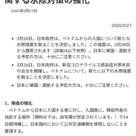
最
2020年3月27日
終
更
2020/3/27
新
日
時
3月26日，日本政府は，ベトナムからの入国について新たな
:
水際措置を取ることを決定しました。この措置は，3月28日
から適用されます（詳細は以下参照）。日本に帰国・渡航す
る予定の方は，十分にご注意ください。
3月26日，日本政府は，新型コロナウイルス感染症対策本部
の会合を開催し，ベトナムについて，新たに以下の水際措置
を取ることを決定しました。
日本に帰国・渡航する予定の方は，十分にご注意ください。
1
．検疫の強化
ベトナムから日本に入国する者に対し，入国後に，検疫所長の
指定する場所（現時点では，自宅等が想定されています。）で14
日間待機し，日本国内において公共交通機関を使用しないことを
要請する。