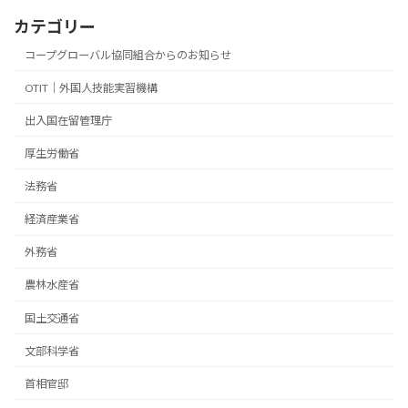
カテゴリー
コープグローバル協同組合からのお知らせ
OTIT｜外国人技能実習機構
出入国在留管理庁
厚生労働省
法務省
経済産業省
外務省
農林水産省
国土交通省
文部科学省
首相官邸