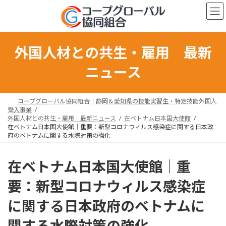
コ
ナ
ン
ビ
テ
ゲ
ン
ー
ツ
シ
外国人材との共生・雇用 最新
へ
ョ
ス
ン
ニュース
キ
に
ッ
移
プ
動
コープグローバル協同組合｜静岡＆愛知県の技能実習生・特定技能外国人
受入事業
外国人材との共生・雇用 最新ニュース
在ベトナム日本国大使館
在ベトナム日本国大使館｜重要：新型コロナウィルス感染症に関する日本政
府のベトナムに関する水際対策の強化
在ベトナム日本国大使館｜重
要：新型コロナウィルス感染症
に関する日本政府のベトナムに
関する水際対策の強化