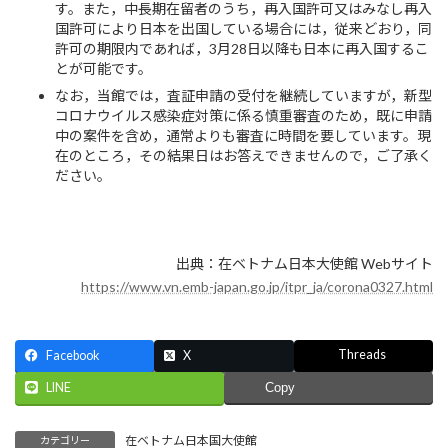
す。また，中長期在留者のうち，再入国許可又はみなし再入
国許可により日本を出国している場合には，従来どおり，同
許可の期限内であれば，3月28日以降も日本に再入国するこ
とが可能です。
なお，当館では，査証申請の受付を継続していますが，新型
コロナウイルス感染症対策に係る慎重審査のため，既に申請
中の案件を含め，通常よりも審査に時間を要しています。現
在のところ，その結果日はお答えできませんので，ご了承く
ださい。
出典：在ベトナム日本大使館 Webサイト
https://www.vn.emb-japan.go.jp/itpr_ja/corona0327.html
Threads
Facebook
X
LINE
Copy
在ベトナム日本国大使館
カテゴリー